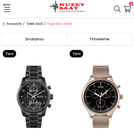
0
MENU
Anasayfa
Erkek Saat
Hugo Boss Erkek
Sıralama
Filtreleme
Yeni
Yeni
Ürün
Ürün