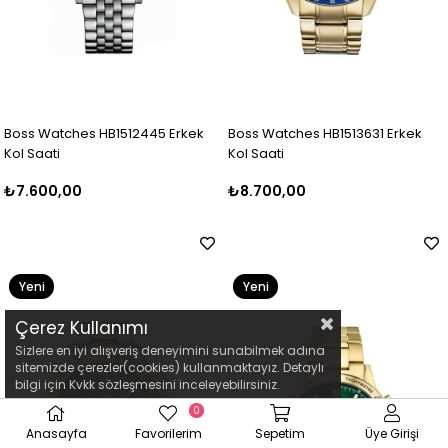
Boss Watches HB1512445 Erkek
Boss Watches HB1513631 Erkek
Kol Saati
Kol Saati
₺7.600,00
₺8.700,00
Yeni
Yeni
Ürün
Ürün
Çerez Kullanımı
Sizlere en iyi alışveriş deneyimini sunabilmek adına
sitemizde çerezler(cookies) kullanmaktayız. Detaylı
bilgi için Kvkk sözleşmesini inceleyebilirsiniz.
0
Anasayfa
Favorilerim
Sepetim
Üye Girişi