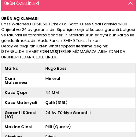
ÜRÜN ÖZELLIKLERI
ÜRÜN AÇIKLAMASI
Boss Watches HB1513538 Erkek Kol Saati Kuzey Saat Farkıyla %100
Orijinal ve 24 ay garantilidir. Siparişiniz orjinal kutusu, garanti belgesi
ve faturası ile tarafınıza gönderilir. Stoktaki ürünler aynı gün kargo ile
gönderilmektedir. Vade Farksız 3-6-9 Taksit İmkanı
Detay ve bilgi için lütfen Whatsapptan iletişime geçiniz..
İSTANBULDA İKAMET EDEN MÜŞTERİLERİMİZ MAĞAZALARIMIZDAN DA
ÜRÜNLERİ TEDARİK EDEBİLİRLER..
Marka
Hugo Boss
Cam
Mineral
Malzemesi
Kasa Çapı
44 MM
Kasa Materyali
Çelik(316L)
Garanti Süresi
24 Ay Türkiye Garantili
(AY)
Makine Cinsi
Pilli (Quartz)
Cinsiyet
Erkek