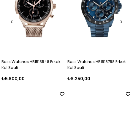
HB1513548 Erkek
Boss Watches HB1513758 Erkek
Boss Watches HB
Kol Saati
Saati
₺9.250,00
₺7.000,00