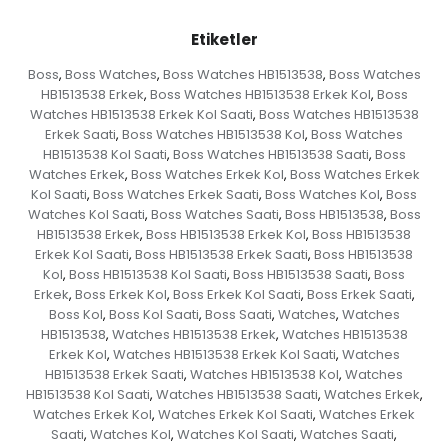
Etiketler
Boss
Boss Watches
Boss Watches HB1513538
Boss Watches
,
,
,
HB1513538 Erkek
Boss Watches HB1513538 Erkek Kol
Boss
,
,
Watches HB1513538 Erkek Kol Saati
Boss Watches HB1513538
,
Erkek Saati
Boss Watches HB1513538 Kol
Boss Watches
,
,
HB1513538 Kol Saati
Boss Watches HB1513538 Saati
Boss
,
,
Watches Erkek
Boss Watches Erkek Kol
Boss Watches Erkek
,
,
Kol Saati
Boss Watches Erkek Saati
Boss Watches Kol
Boss
,
,
,
Watches Kol Saati
Boss Watches Saati
Boss HB1513538
Boss
,
,
,
HB1513538 Erkek
Boss HB1513538 Erkek Kol
Boss HB1513538
,
,
Erkek Kol Saati
Boss HB1513538 Erkek Saati
Boss HB1513538
,
,
Kol
Boss HB1513538 Kol Saati
Boss HB1513538 Saati
Boss
,
,
,
Erkek
Boss Erkek Kol
Boss Erkek Kol Saati
Boss Erkek Saati
,
,
,
,
Boss Kol
Boss Kol Saati
Boss Saati
Watches
Watches
,
,
,
,
HB1513538
Watches HB1513538 Erkek
Watches HB1513538
,
,
Erkek Kol
Watches HB1513538 Erkek Kol Saati
Watches
,
,
HB1513538 Erkek Saati
Watches HB1513538 Kol
Watches
,
,
HB1513538 Kol Saati
Watches HB1513538 Saati
Watches Erkek
,
,
,
Watches Erkek Kol
Watches Erkek Kol Saati
Watches Erkek
,
,
Saati
Watches Kol
Watches Kol Saati
Watches Saati
,
,
,
,