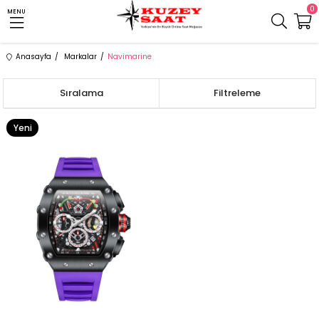
0
MENU
Anasayfa
Markalar
Navimarine
Sıralama
Filtreleme
Yeni
Ürün