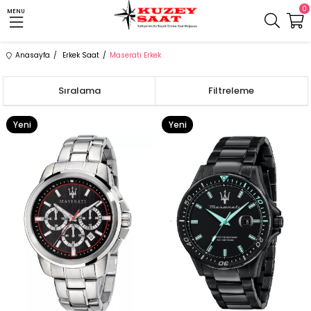
0
MENU
Anasayfa
Erkek Saat
Maserati Erkek
Sıralama
Filtreleme
Yeni
Yeni
Ürün
Ürün