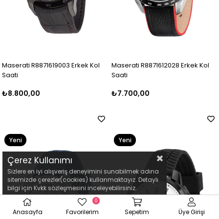
Maserati R8871619003 Erkek Kol
Maserati R8871612028 Erkek Kol
Saati
Saati
₺8.800,00
₺7.700,00
Yeni
Yeni
Ürün
Ürün
Çerez Kullanımı
Sizlere en iyi alışveriş deneyimini sunabilmek adına
sitemizde çerezler(cookies) kullanmaktayız. Detaylı
bilgi için Kvkk sözleşmesini inceleyebilirsiniz.
0
Anasayfa
Favorilerim
Sepetim
Üye Girişi