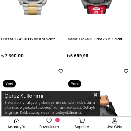
Diesel DZ4581 Erkek Kol Saati
Diesel DZ7423 Erkek Kol Saati
₺7.590,00
₺6.699,99
Yeni
Yeni
Ürün
Ürün
Çerez Kullanımı
Sizlere en iyi alışveriş deneyimini sunabilmek adına
sitemizde çerezler(cookies) kullanmaktayız. Detaylı
bilgi için Kvkk sözleşmesini inceleyebilirsiniz.
0
Anasayfa
Favorilerim
Sepetim
Üye Girişi