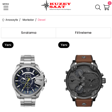
0
MENU
Anasayfa
Markalar
Diesel
Sıralama
Filtreleme
Yeni
Yeni
Ürün
Ürün