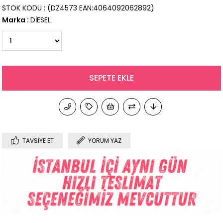
STOK KODU
(DZ4573 EAN:4064092062892)
Marka
:
DİESEL
TAVSIYE ET
YORUM YAZ