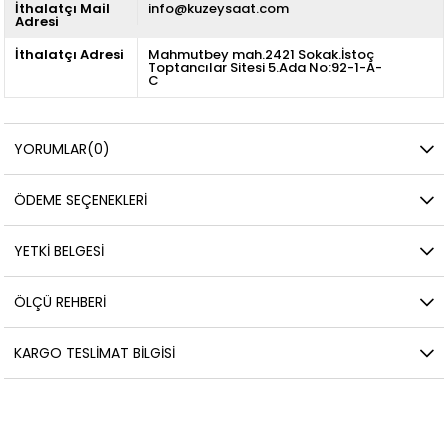
İthalatçı Mail
info@kuzeysaat.com
Adresi
İthalatçı Adresi
Mahmutbey mah.2421 Sokak.İstoç
Toptancılar Sitesi 5.Ada No:92-1-A-
C
YORUMLAR
(0)
ÖDEME SEÇENEKLERI
YETKİ BELGESİ
ÖLÇÜ REHBERI
KARGO TESLIMAT BILGISI