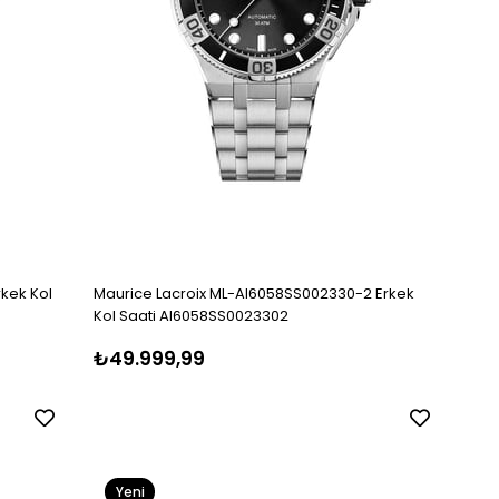
rkek Kol
Maurice Lacroix ML-AI6058SS002330-2 Erkek
Kol Saati AI6058SS0023302
₺49.999,99
Yeni