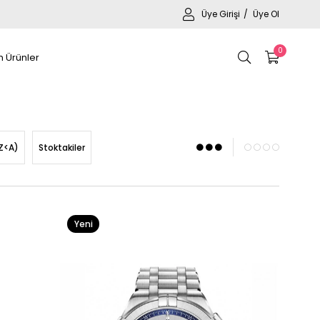
Üye Girişi
Üye Ol
0
 Ürünler
Z<A)
Stoktakiler
Yeni
Ürün