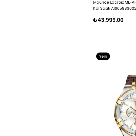
Maurice Lacroix ML-A
Kol Saati AI6058SS00
₺43.999,00
Yeni
Ürün