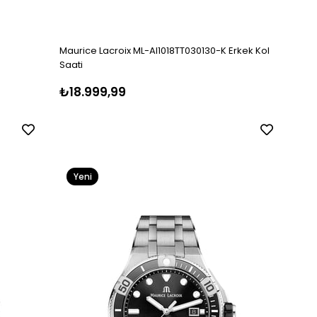
Maurice Lacroix ML-AI1018TT030130-K Erkek Kol
Saati
₺18.999,99
Yeni
Ürün