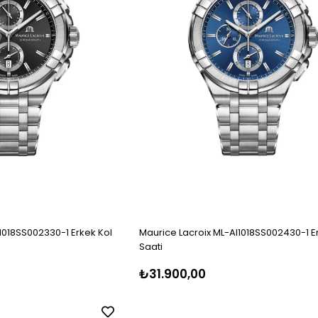
1018SS002330-1 Erkek Kol
Maurice Lacroix ML-AI1018SS002430-1 E
Saati
₺31.900,00