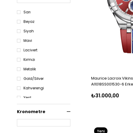
Sarı
Beyaz
Siyah
Mavi
Lacivert
Kırmızı
Metalik
Maurice Lacroix Vikins
Gold/Silver
AI1018SS001530-6 Erke
Kahverengi
₺31.000,00
Yeşil
Turuncu
Kronometre
Yeni