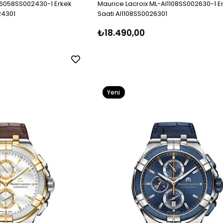
I6058SS002430-1 Erkek
Maurice Lacroix ML-AI1108SS002630-1 E
24301
Saati AI1108SS0026301
₺18.490,00
Yeni
Ürün