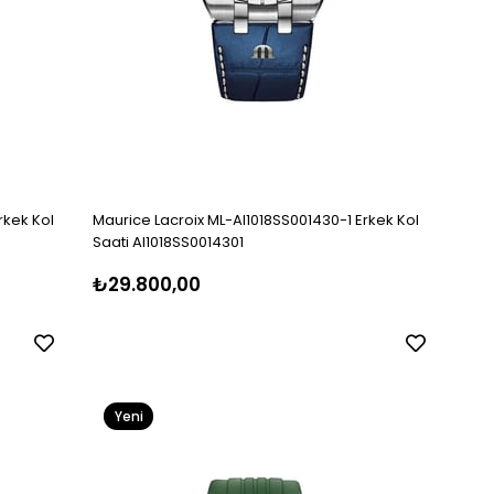
rkek Kol
Maurice Lacroix ML-AI1018SS001430-1 Erkek Kol
Saati AI1018SS0014301
₺29.800,00
Yeni
Ürün