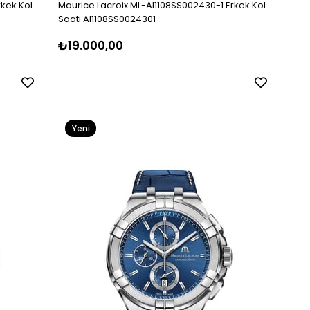
rkek Kol
Maurice Lacroix ML-AI1108SS002430-1 Erkek Kol
Saati AI1108SS0024301
₺19.000,00
Yeni
Ürün