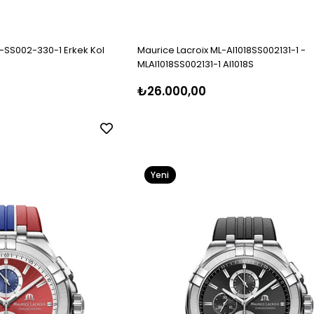
8-SS002-330-1 Erkek Kol
Maurice Lacroix ML-AI1018SS002131-1 -
MLAI1018SS002131-1 AI1018S
₺26.000,00
Yeni
Ürün