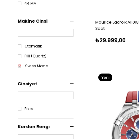
44 MM
Makine Cinsi
Maurice Lacroix AI101
Saati
₺29.999,00
Otomatik
Pilli (Quartz)
Swiss Made
Yeni
Cinsiyet
Ürün
Erkek
Kordon Rengi