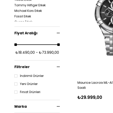
Tommy Hilfiger Erkek
Michael Kors Erkek
Fossil Erkek
Guess Erkek
Armani Exchange Erkek
Fiyat Aralığı
Lacoste Erkek
Pagani Design Erkek
Gc Erkek
Maserati Erkek
₺18.490,00 - ₺73.990,00
Citizen Erkek
Oris Erkek
Tag Heuer Erkek
Filtreler
Gucci Erkek
İndirimli Ürünler
Philipp Plein Erkek
Maurice Lacroix ML-AI
Longines Erkek
Yeni Ürünler
Saati
Salvatore Ferragamo
Erkek
Fırsat Ürünleri
₺29.999,00
Casio Erkek
Beverlys Polo Clup Erkek
Marka
Slazenger Erkek