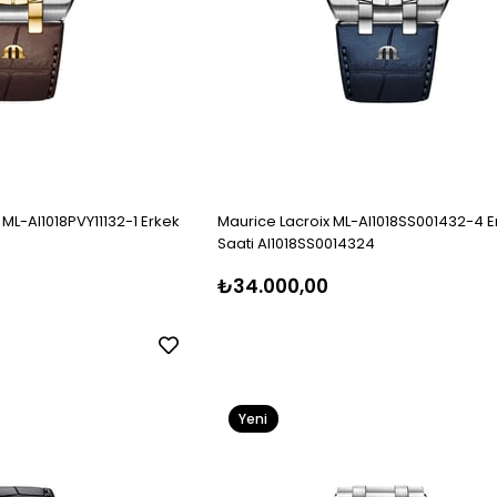
 ML-AI1018PVY11132-1 Erkek
Maurice Lacroix ML-AI1018SS001432-4 E
Saati AI1018SS0014324
₺34.000,00
Yeni
Ürün