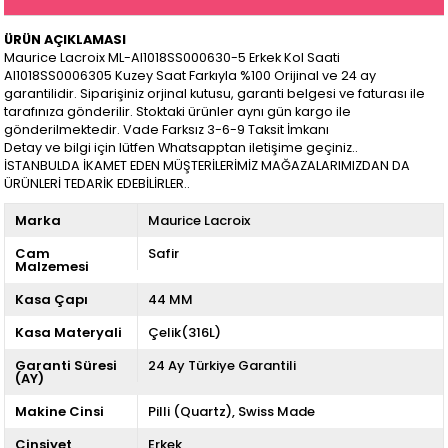
ÜRÜN AÇIKLAMASI
Maurice Lacroix ML-AI1018SS000630-5 Erkek Kol Saati
AI1018SS0006305 Kuzey Saat Farkıyla %100 Orijinal ve 24 ay
garantilidir. Siparişiniz orjinal kutusu, garanti belgesi ve faturası ile
tarafınıza gönderilir. Stoktaki ürünler aynı gün kargo ile
gönderilmektedir. Vade Farksız 3-6-9 Taksit İmkanı
Detay ve bilgi için lütfen Whatsapptan iletişime geçiniz..
İSTANBULDA İKAMET EDEN MÜŞTERİLERİMİZ MAĞAZALARIMIZDAN DA
ÜRÜNLERİ TEDARİK EDEBİLİRLER..
Marka
Maurice Lacroix
Cam
Safir
Malzemesi
Kasa Çapı
44 MM
Kasa Materyali
Çelik(316L)
Garanti Süresi
24 Ay Türkiye Garantili
(AY)
Makine Cinsi
Pilli (Quartz)
Swiss Made
Cinsiyet
Erkek