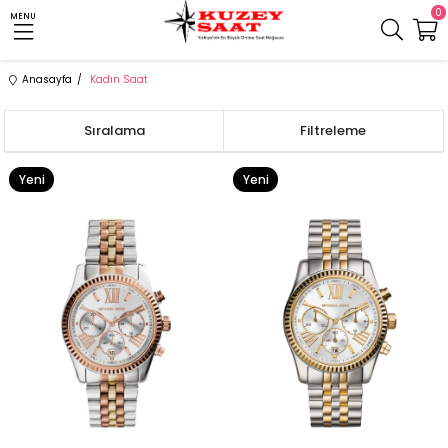
0
MENU
Anasayfa
Kadın Saat
Sıralama
Filtreleme
Yeni
Yeni
Ürün
Ürün