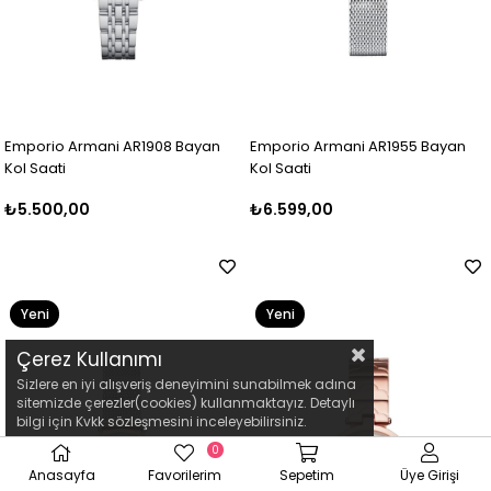
Emporio Armani AR1908 Bayan
Emporio Armani AR1955 Bayan
Kol Saati
Kol Saati
₺5.500,00
₺6.599,00
Yeni
Yeni
Ürün
Ürün
Çerez Kullanımı
Sizlere en iyi alışveriş deneyimini sunabilmek adına
sitemizde çerezler(cookies) kullanmaktayız. Detaylı
bilgi için Kvkk sözleşmesini inceleyebilirsiniz.
0
Anasayfa
Favorilerim
Sepetim
Üye Girişi