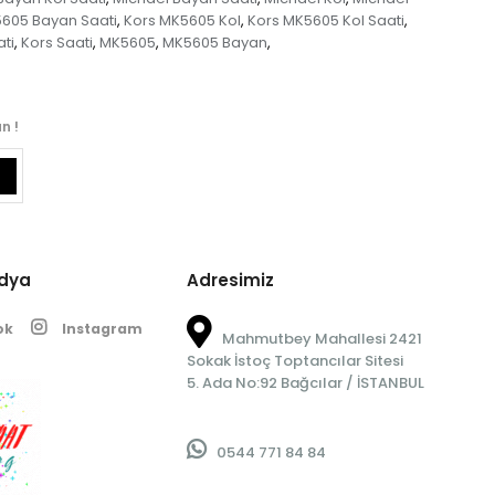
605 Bayan Saati
Kors MK5605 Kol
Kors MK5605 Kol Saati
,
,
,
ti
Kors Saati
MK5605
MK5605 Bayan
,
,
,
,
n !
edya
Adresimiz
ok
Instagram
Mahmutbey Mahallesi 2421
Sokak İstoç Toptancılar Sitesi
5. Ada No:92 Bağcılar / İSTANBUL
0544 771 84 84