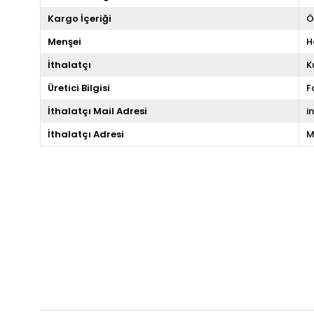
Kargo İçeriği
Ö
Menşei
H
İthalatçı
K
Üretici Bilgisi
F
İthalatçı Mail Adresi
i
İthalatçı Adresi
M