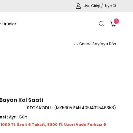
Üye Girişi
Üye Ol
0
 Ürünler
< < Önceki Sayfaya Dön
Bayan Kol Saati
STOK KODU
(MK5605 EAN:4051432546358)
esi
:
Aynı Gün
t 1000
TL
Üzeri 6 Taksit, 8000 TL Üzeri Vade Farksız 9