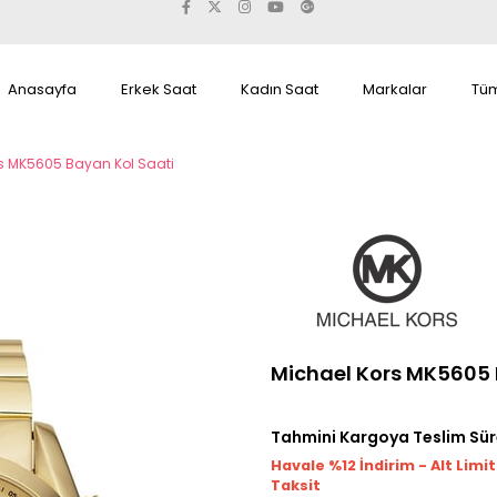
Anasayfa
Erkek Saat
Kadın Saat
Markalar
Tüm
s MK5605 Bayan Kol Saati
Michael Kors MK5605 
Tahmini Kargoya Teslim Sür
Havale %12 İndirim - Alt Limi
Taksit