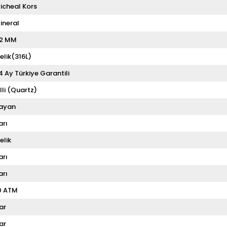
icheal Kors
ineral
2 MM
elik(316L)
4 Ay Türkiye Garantili
illi (Quartz)
ayan
arı
elik
arı
arı
0 ATM
ar
ar