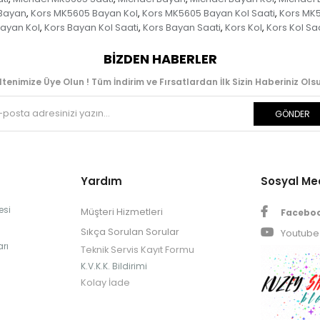
Bayan
Kors MK5605 Bayan Kol
Kors MK5605 Bayan Kol Saati
Kors MK5
,
,
,
Bayan Kol
Kors Bayan Kol Saati
Kors Bayan Saati
Kors Kol
Kors Kol Saa
,
,
,
,
BIZDEN HABERLER
ltenimize Üye Olun ! Tüm İndirim ve Fırsatlardan İlk Sizin Haberiniz Olsu
GÖNDER
Yardım
Sosyal M
esi
Müşteri Hizmetleri
Facebo
Sıkça Sorulan Sorular
Youtube
rı
Teknik Servis Kayıt Formu
K.V.K.K. Bildirimi
Kolay İade