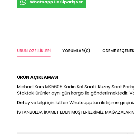
Whatsapp İle Sipariş ver
ÜRÜN ÖZELLIKLERI
YORUMLAR
(0)
ÖDEME SEÇENEK
ÜRÜN AÇIKLAMASI
Michael Kors MK5605 Kadın Kol Saati Kuzey Saat Farkıyla %
Stoktaki ürünler aynı gün kargo ile gönderilmektedir. 
Detay ve bilgi için lütfen Whatsapptan iletişime geçiniz
İSTANBULDA İKAMET EDEN MÜŞTERİLERİMİZ MAĞAZALARIMIZ