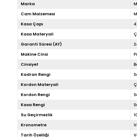
Marka
M
Cam Malzemesi
M
Kasa Çapı
4
Kasa Materyali
Ç
Garanti Süresi (AY)
2
Makine Cinsi
P
Cinsiyet
B
Kadran Rengi
S
Kordon Materyali
Ç
Kordon Rengi
S
Kasa Rengi
S
Su Geçirmezlik
1
Kronometre
V
Tarih Özelliği
V