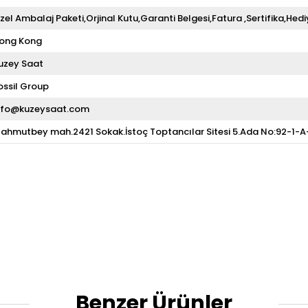
zel Ambalaj Paketi,Orjinal Kutu,Garanti Belgesi,Fatura ,Sertifika,Hedi
ong Kong
uzey Saat
ossil Group
nfo@kuzeysaat.com
ahmutbey mah.2421 Sokak.İstoç Toptancılar Sitesi 5.Ada No:92-1-
Benzer Ürünler