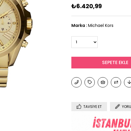
₺6.420,99
Marka
:
Michael Kors
TAVSIYE ET
YORU