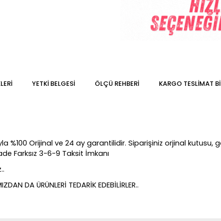
LERI
YETKİ BELGESİ
ÖLÇÜ REHBERI
KARGO TESLIMAT BI
100 Orijinal ve 24 ay garantilidir. Siparişiniz orjinal kutusu, gar
Vade Farksız 3-6-9 Taksit İmkanı
..
DAN DA ÜRÜNLERİ TEDARİK EDEBİLİRLER..