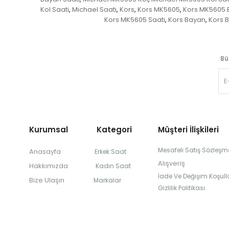
Kol Saati
Michael Saati
Kors
Kors MK5605
Kors MK5605 
,
,
,
,
Kors MK5605 Saati
Kors Bayan
Kors 
,
,
Bü
Kurumsal Kategori
Müşteri İlişkileri
Mesafeli Satış Sözleşm
Anasayfa
Erkek Saat
Alışveriş
Hakkımızda
Kadın Saat
İade Ve Değişim Koşulla
Bize Ulaşın
Markalar
Gizlilik Politikası