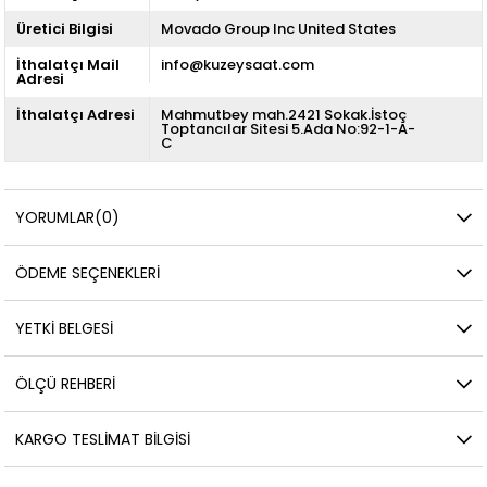
Üretici Bilgisi
Movado Group Inc United States
İthalatçı Mail
info@kuzeysaat.com
Adresi
İthalatçı Adresi
Mahmutbey mah.2421 Sokak.İstoç
Toptancılar Sitesi 5.Ada No:92-1-A-
C
YORUMLAR
(0)
ÖDEME SEÇENEKLERI
YETKİ BELGESİ
ÖLÇÜ REHBERI
KARGO TESLIMAT BILGISI