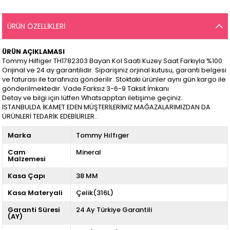
ÜRÜN ÖZELLIKLERI
ÜRÜN AÇIKLAMASI
Tommy Hilfiger TH1782303 Bayan Kol Saati Kuzey Saat Farkıyla %100
Orijinal ve 24 ay garantilidir. Siparişiniz orjinal kutusu, garanti belgesi
ve faturası ile tarafınıza gönderilir. Stoktaki ürünler aynı gün kargo ile
gönderilmektedir. Vade Farksız 3-6-9 Taksit İmkanı
Detay ve bilgi için lütfen Whatsapptan iletişime geçiniz..
İSTANBULDA İKAMET EDEN MÜŞTERİLERİMİZ MAĞAZALARIMIZDAN DA
ÜRÜNLERİ TEDARİK EDEBİLİRLER..
Marka
Tommy Hılfıger
Cam
Mineral
Malzemesi
Kasa Çapı
38 MM
Kasa Materyali
Çelik(316L)
Garanti Süresi
24 Ay Türkiye Garantili
(AY)