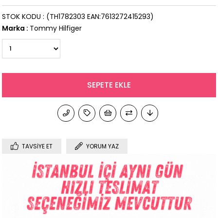
STOK KODU
(TH1782303 EAN:7613272415293)
Marka
:
Tommy Hilfiger
TAVSIYE ET
YORUM YAZ