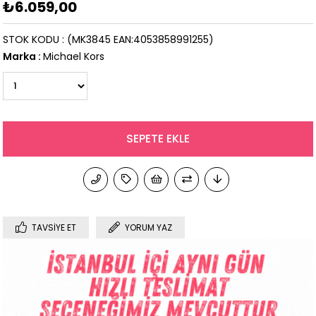
₺6.059,00
STOK KODU
(MK3845 EAN:4053858991255)
Marka
:
Michael Kors
TAVSIYE ET
YORUM YAZ