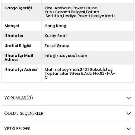
Kargo İçeriği
Özel Ambalaj Paketi,Orjinal
Kutu,Garanti Belgesi,Fatura
,Sertifika,Hediye Paketi,Hediye Kartı
Menşei
Hong Kong
İthalatçı
Kuzey Saat
Üretici Bilgisi
Fossil Group
İthalatçı Mail
info@kuzeysaat.com
Adresi
İthalatçı Adresi
Mahmutbey mah.2421 Sokak.İstoç
Toptancılar Sitesi 5.Ada No:92-1-A-
C
YORUMLAR
(0)
ÖDEME SEÇENEKLERI
YETKİ BELGESİ