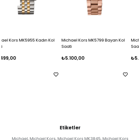
l
Michael Kors MK5799 Bayan Kol
Michael Kors MK5798 Bayan Ko
Saati
Saati
₺5.100,00
₺5.500,00
Etiketler
Michael
Michael Kors
Michael Kors MK3845
Michael Kors
,
,
,