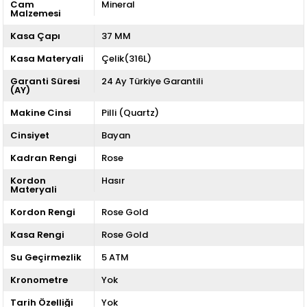
Cam
Mineral
Malzemesi
Kasa Çapı
37 MM
Kasa Materyali
Çelik(316L)
Garanti Süresi
24 Ay Türkiye Garantili
(AY)
Makine Cinsi
Pilli (Quartz)
Cinsiyet
Bayan
Kadran Rengi
Rose
Kordon
Hasır
Materyali
Kordon Rengi
Rose Gold
Kasa Rengi
Rose Gold
Su Geçirmezlik
5 ATM
Kronometre
Yok
Tarih Özelliği
Yok