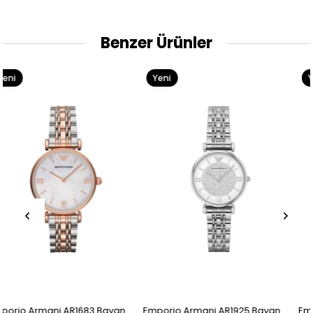
Benzer Ürünler
Yeni
Yeni
Ürün
Ürün
ayan
Emporio Armani AR1925 Bayan
Emporio Armani AR1725 B