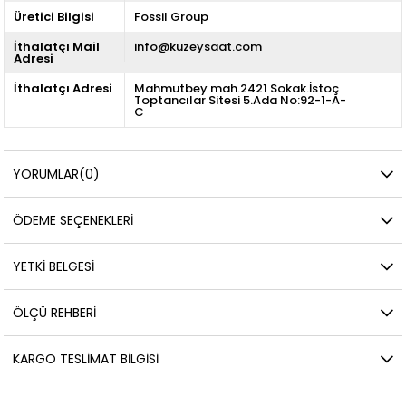
Üretici Bilgisi
Fossil Group
İthalatçı Mail
info@kuzeysaat.com
Adresi
İthalatçı Adresi
Mahmutbey mah.2421 Sokak.İstoç
Toptancılar Sitesi 5.Ada No:92-1-A-
C
YORUMLAR
(0)
ÖDEME SEÇENEKLERI
YETKİ BELGESİ
ÖLÇÜ REHBERI
KARGO TESLIMAT BILGISI