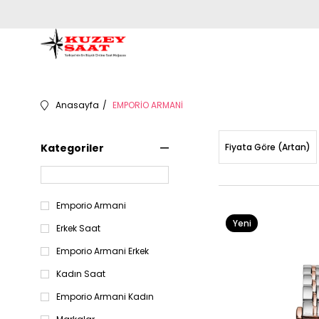
Anasayfa
EMPORİO ARMANİ
Kategoriler
Fiyata Göre (Artan)
Emporio Armani
Yeni
Erkek Saat
Ürün
Emporio Armani Erkek
Kadın Saat
Emporio Armani Kadın