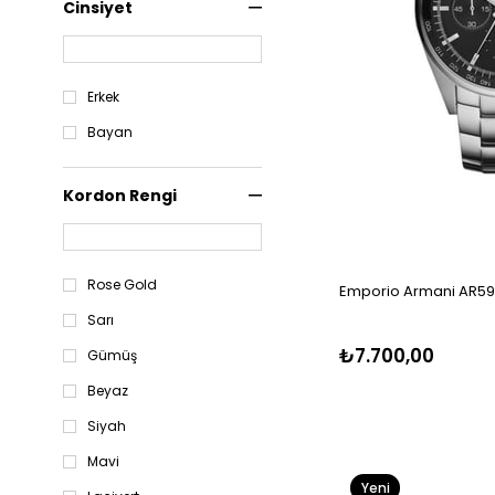
Cinsiyet
Erkek
Bayan
Kordon Rengi
Rose Gold
Emporio Armani AR598
Sarı
₺7.700,00
Gümüş
Beyaz
Siyah
Mavi
Yeni