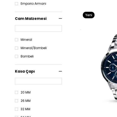
Emporio Armani
Yeni
Cam Malzemesi
Ürün
Mineral
Mineral/Bombeli
Bombeli
Kasa Çapı
20 MM
26 MM
32 MM