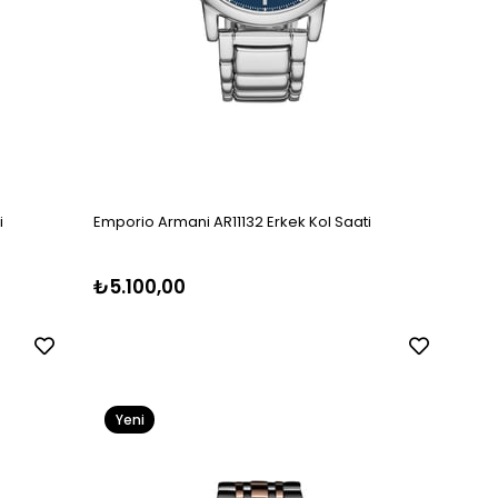
i
Emporio Armani AR11132 Erkek Kol Saati
₺5.100,00
Yeni
Ürün