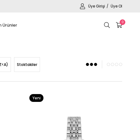
Üye Girişi
Üye Ol
0
 Ürünler
Z<A)
Stoktakiler
Yeni
Ürün