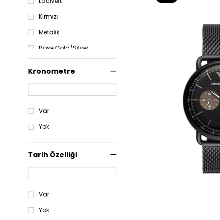
Lacivert
Ürün
Kırmızı
Metalik
Rose Gold/Silver
Füme
Kronometre
Gold/Silver
Kahverengi
Siyah/Turuncu
Var
Yeşil
Yok
Tarih Özelliği
Var
Yok