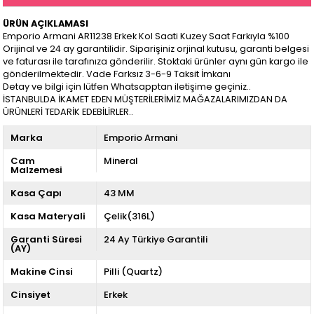
ÜRÜN AÇIKLAMASI
Emporio Armani AR11238 Erkek Kol Saati Kuzey Saat Farkıyla %100
Orijinal ve 24 ay garantilidir. Siparişiniz orjinal kutusu, garanti belgesi
ve faturası ile tarafınıza gönderilir. Stoktaki ürünler aynı gün kargo ile
gönderilmektedir. Vade Farksız 3-6-9 Taksit İmkanı
Detay ve bilgi için lütfen Whatsapptan iletişime geçiniz..
İSTANBULDA İKAMET EDEN MÜŞTERİLERİMİZ MAĞAZALARIMIZDAN DA
ÜRÜNLERİ TEDARİK EDEBİLİRLER..
Marka
Emporio Armani
Cam
Mineral
Malzemesi
Kasa Çapı
43 MM
Kasa Materyali
Çelik(316L)
Garanti Süresi
24 Ay Türkiye Garantili
(AY)
Makine Cinsi
Pilli (Quartz)
Cinsiyet
Erkek