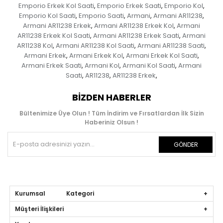
Emporio Erkek Kol Saati
Emporio Erkek Saati
Emporio Kol
,
,
,
Emporio Kol Saati
Emporio Saati
Armani
Armani AR11238
,
,
,
,
Armani AR11238 Erkek
Armani AR11238 Erkek Kol
Armani
,
,
AR11238 Erkek Kol Saati
Armani AR11238 Erkek Saati
Armani
,
,
AR11238 Kol
Armani AR11238 Kol Saati
Armani AR11238 Saati
,
,
,
Armani Erkek
Armani Erkek Kol
Armani Erkek Kol Saati
,
,
,
Armani Erkek Saati
Armani Kol
Armani Kol Saati
Armani
,
,
,
Saati
AR11238
AR11238 Erkek
,
,
,
BIZDEN HABERLER
Bültenimize Üye Olun ! Tüm İndirim ve Fırsatlardan İlk Sizin
Haberiniz Olsun !
GÖNDER
Kurumsal Kategori
Müşteri İlişkileri