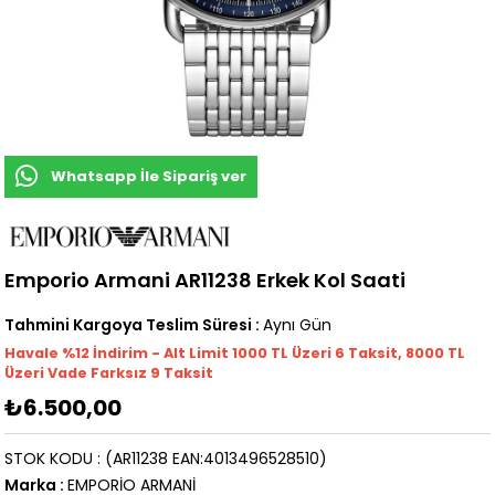
Whatsapp İle Sipariş ver
Emporio Armani AR11238 Erkek Kol Saati
Tahmini Kargoya Teslim Süresi
:
Aynı Gün
Havale %12 İndirim - Alt Limit 1000
TL
Üzeri 6 Taksit, 8000 TL
Üzeri Vade Farksız 9 Taksit
₺6.500,00
STOK KODU
(AR11238 EAN:4013496528510)
Marka
:
EMPORİO ARMANİ