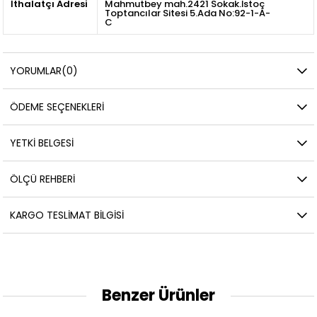
İthalatçı Adresi
Mahmutbey mah.2421 Sokak.İstoç
Toptancılar Sitesi 5.Ada No:92-1-A-
C
YORUMLAR
(0)
ÖDEME SEÇENEKLERI
YETKİ BELGESİ
ÖLÇÜ REHBERI
KARGO TESLIMAT BILGISI
Benzer Ürünler