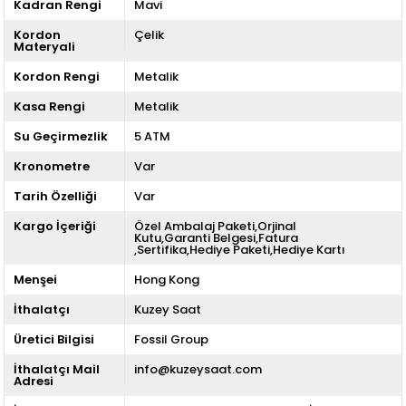
Kadran Rengi
Mavi
Kordon
Çelik
Materyali
Kordon Rengi
Metalik
Kasa Rengi
Metalik
Su Geçirmezlik
5 ATM
Kronometre
Var
Tarih Özelliği
Var
Kargo İçeriği
Özel Ambalaj Paketi,Orjinal
Kutu,Garanti Belgesi,Fatura
,Sertifika,Hediye Paketi,Hediye Kartı
Menşei
Hong Kong
İthalatçı
Kuzey Saat
Üretici Bilgisi
Fossil Group
İthalatçı Mail
info@kuzeysaat.com
Adresi