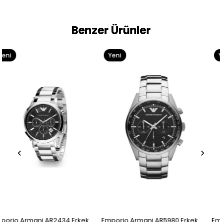
Benzer Ürünler
Yeni
Yeni
Ürün
Ürün
ek
Emporio Armani AR5980 Erkek
Emporio Armani AR1895 Erkek 