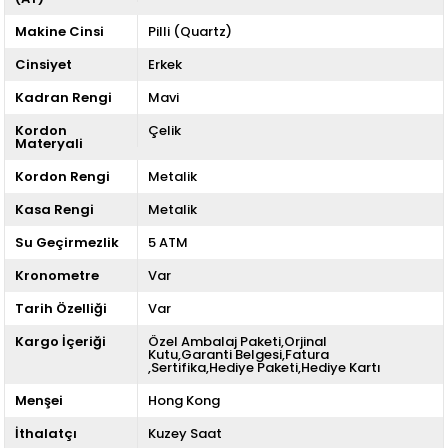
Makine Cinsi
Pilli (Quartz)
Cinsiyet
Erkek
Kadran Rengi
Mavi
Kordon
Çelik
Materyali
Kordon Rengi
Metalik
Kasa Rengi
Metalik
Su Geçirmezlik
5 ATM
Kronometre
Var
Tarih Özelliği
Var
Kargo İçeriği
Özel Ambalaj Paketi,Orjinal
Kutu,Garanti Belgesi,Fatura
,Sertifika,Hediye Paketi,Hediye Kartı
Menşei
Hong Kong
İthalatçı
Kuzey Saat