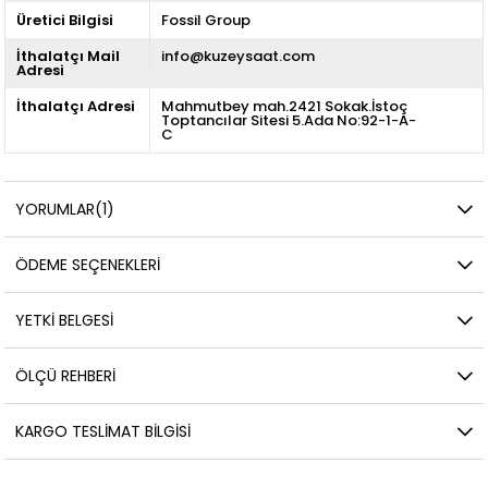
Üretici Bilgisi
Fossil Group
İthalatçı Mail
info@kuzeysaat.com
Adresi
İthalatçı Adresi
Mahmutbey mah.2421 Sokak.İstoç
Toptancılar Sitesi 5.Ada No:92-1-A-
C
YORUMLAR
(1)
ÖDEME SEÇENEKLERI
YETKİ BELGESİ
ÖLÇÜ REHBERI
KARGO TESLIMAT BILGISI