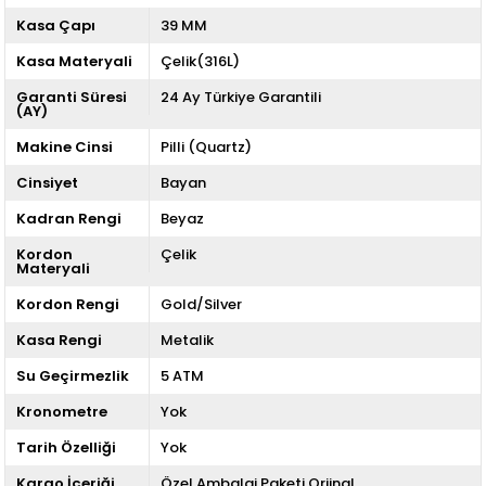
Kasa Çapı
39 MM
Kasa Materyali
Çelik(316L)
Garanti Süresi
24 Ay Türkiye Garantili
(AY)
Makine Cinsi
Pilli (Quartz)
Cinsiyet
Bayan
Kadran Rengi
Beyaz
Kordon
Çelik
Materyali
Kordon Rengi
Gold/Silver
Kasa Rengi
Metalik
Su Geçirmezlik
5 ATM
Kronometre
Yok
Tarih Özelliği
Yok
Kargo İçeriği
Özel Ambalaj Paketi,Orjinal