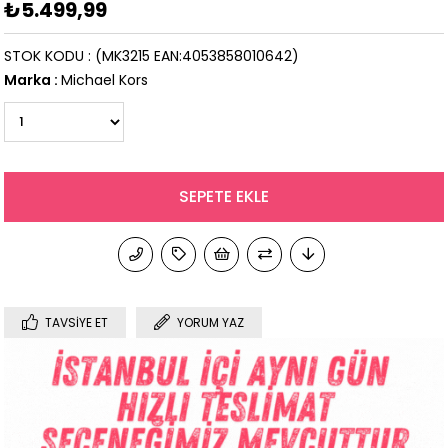
₺5.499,99
STOK KODU
(MK3215 EAN:4053858010642)
Marka
:
Michael Kors
TAVSIYE ET
YORUM YAZ