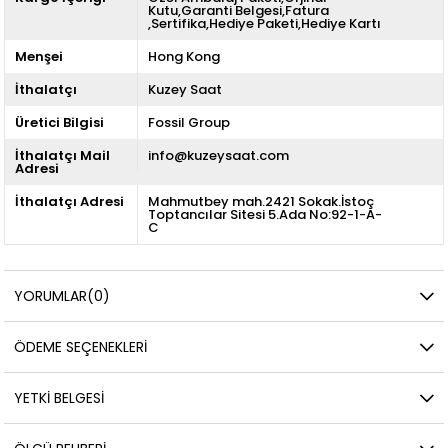
Kutu,Garanti Belgesi,Fatura
,Sertifika,Hediye Paketi,Hediye Kartı
Menşei
Hong Kong
İthalatçı
Kuzey Saat
Üretici Bilgisi
Fossil Group
İthalatçı Mail
info@kuzeysaat.com
Adresi
İthalatçı Adresi
Mahmutbey mah.2421 Sokak.İstoç
Toptancılar Sitesi 5.Ada No:92-1-A-
C
YORUMLAR
(0)
ÖDEME SEÇENEKLERI
YETKİ BELGESİ