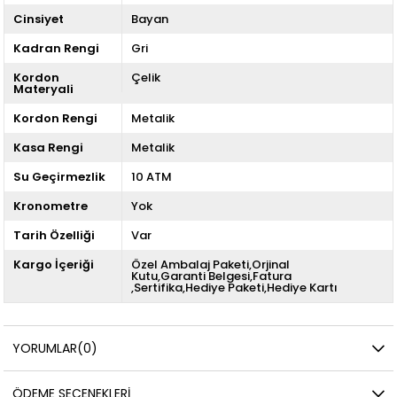
Cinsiyet
Bayan
Kadran Rengi
Gri
Kordon
Çelik
Materyali
Kordon Rengi
Metalik
Kasa Rengi
Metalik
Su Geçirmezlik
10 ATM
Kronometre
Yok
Tarih Özelliği
Var
Kargo İçeriği
Özel Ambalaj Paketi,Orjinal
Kutu,Garanti Belgesi,Fatura
,Sertifika,Hediye Paketi,Hediye Kartı
YORUMLAR
(0)
ÖDEME SEÇENEKLERI