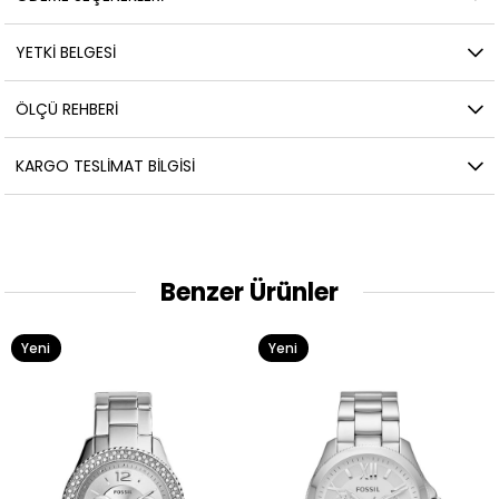
YETKİ BELGESİ
ÖLÇÜ REHBERI
KARGO TESLIMAT BILGISI
Benzer Ürünler
eni
Yeni
Ye
rün
Ürün
Ür