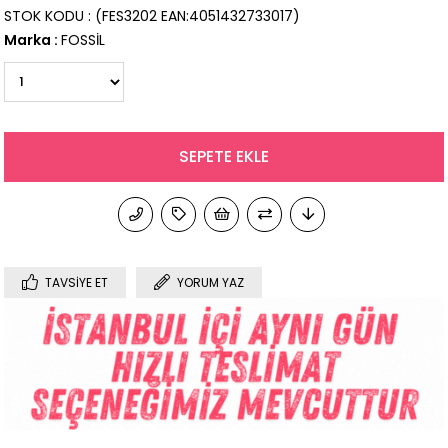
STOK KODU
(FES3202 EAN:4051432733017)
Marka
:
FOSSİL
TAVSIYE ET
YORUM YAZ