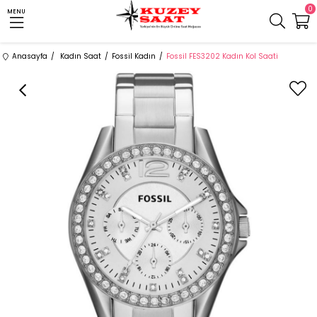
0
MENU
Anasayfa
Kadın Saat
Fossil Kadın
Fossil FES3202 Kadın Kol Saati