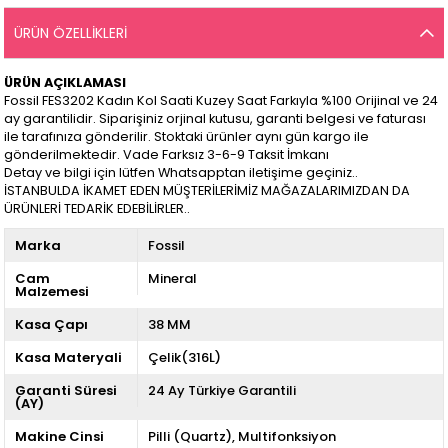
ÜRÜN ÖZELLIKLERI
ÜRÜN AÇIKLAMASI
Fossil FES3202 Kadın Kol Saati Kuzey Saat Farkıyla %100 Orijinal ve 24
ay garantilidir. Siparişiniz orjinal kutusu, garanti belgesi ve faturası
ile tarafınıza gönderilir. Stoktaki ürünler aynı gün kargo ile
gönderilmektedir. Vade Farksız 3-6-9 Taksit İmkanı
Detay ve bilgi için lütfen Whatsapptan iletişime geçiniz..
İSTANBULDA İKAMET EDEN MÜŞTERİLERİMİZ MAĞAZALARIMIZDAN DA
ÜRÜNLERİ TEDARİK EDEBİLİRLER..
Marka
Fossil
Cam
Mineral
Malzemesi
Kasa Çapı
38 MM
Kasa Materyali
Çelik(316L)
Garanti Süresi
24 Ay Türkiye Garantili
(AY)
Makine Cinsi
Pilli (Quartz)
Multifonksiyon