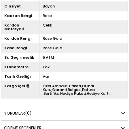
Cinsiyet
Bayan
Kadran Rengi
Rose
Kordon
Çelik
Materyali
Kordon Rengi
Rose Gold
Kasa Rengi
Rose Gold
Su Geçirmezlik
5 ATM
Kronometre
Yok
Tarih Özelliği
Var
Kargo İçeriği
Özel Ambalaj Paketi,Orjinal
Kutu,Garanti Belgesi,Fatura
,Sertifika,Hediye Paketi,Hediye Kartı
YORUMLAR
(0)
ÖDEME SEÇENEKLERI