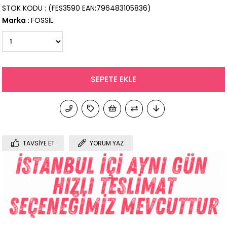
STOK KODU
(FES3590 EAN:796483105836)
Marka
:
FOSSİL
TAVSIYE ET
YORUM YAZ