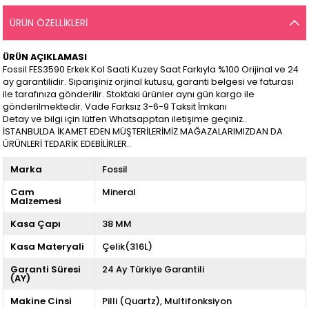
ÜRÜN ÖZELLIKLERI
ÜRÜN AÇIKLAMASI
Fossil FES3590 Erkek Kol Saati Kuzey Saat Farkıyla %100 Orijinal ve 24
ay garantilidir. Siparişiniz orjinal kutusu, garanti belgesi ve faturası
ile tarafınıza gönderilir. Stoktaki ürünler aynı gün kargo ile
gönderilmektedir. Vade Farksız 3-6-9 Taksit İmkanı
Detay ve bilgi için lütfen Whatsapptan iletişime geçiniz..
İSTANBULDA İKAMET EDEN MÜŞTERİLERİMİZ MAĞAZALARIMIZDAN DA
ÜRÜNLERİ TEDARİK EDEBİLİRLER..
Marka
Fossil
Cam
Mineral
Malzemesi
Kasa Çapı
38 MM
Kasa Materyali
Çelik(316L)
Garanti Süresi
24 Ay Türkiye Garantili
(AY)
Makine Cinsi
Pilli (Quartz)
Multifonksiyon