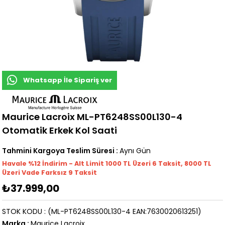
Whatsapp İle Sipariş ver
Maurice Lacroix ML-PT6248SS00L130-4
Otomatik Erkek Kol Saati
Tahmini Kargoya Teslim Süresi
:
Aynı Gün
Havale %12 İndirim - Alt Limit 1000
TL
Üzeri 6 Taksit, 8000 TL
Üzeri Vade Farksız 9 Taksit
₺37.999,00
STOK KODU
(ML-PT6248SS00L130-4 EAN:7630020613251)
Marka
:
Maurice Lacroix