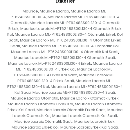
Etiketler
Maurice
Maurice Lacroix
Maurice Lacroix ML-
,
,
PT6248SS00L130-4
Maurice Lacroix ML-PT6248SS00L130-4
,
Otomatik
Maurice Lacroix ML-PT6248SS00L130-4 Otomatik
,
Erkek
Maurice Lacroix ML-PT6248SS00L130-4 Otomatik Erkek
,
Kol
Maurice Lacroix ML-PT6248SS00L130-4 Otomatik Erkek Kol
,
Saati
Maurice Lacroix ML-PT6248SS00L130-4 Otomatik Erkek
,
Saati
Maurice Lacroix ML-PT6248SS00L130-4 Otomatik Kol
,
,
Maurice Lacroix ML-PT6248SS00L130-4 Otomatik Kol Saati
,
Maurice Lacroix ML-PT6248SS00L130-4 Otomatik Saati
,
Maurice Lacroix ML-PT6248SS00L130-4 Erkek
Maurice Lacroix
,
ML-PT6248SS00L130-4 Erkek Kol
Maurice Lacroix ML-
,
PT6248SS00L130-4 Erkek Kol Saati
Maurice Lacroix ML-
,
PT6248SS00L130-4 Erkek Saati
Maurice Lacroix ML-
,
PT6248SS00L130-4 Kol
Maurice Lacroix ML-PT6248SS00L130-4
,
Kol Saati
Maurice Lacroix ML-PT6248SS00L130-4 Saati
,
,
Maurice Lacroix Otomatik
Maurice Lacroix Otomatik Erkek
,
,
Maurice Lacroix Otomatik Erkek Kol
Maurice Lacroix Otomatik
,
Erkek Kol Saati
Maurice Lacroix Otomatik Erkek Saati
Maurice
,
,
Lacroix Otomatik Kol
Maurice Lacroix Otomatik Kol Saati
,
,
Maurice Lacroix Otomatik Saati
Maurice Lacroix Erkek
,
,
Maurice Lacroix Erkek Kol
Maurice Lacroix Erkek Kol Saati
,
,