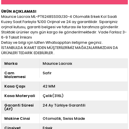
ÜRÜN AÇIKLAMASI
Maurice Lacroix ML-PT6248SS00L130-4 Otomatik Erkek Kol Saati
Kuzey Saat Farkıyla %100 Orijinal ve 24 ay garantilidir. Siparişiniz
orjinal kutusu, garanti belgesi ve faturası ile tarafınıza gönderilir.
Stoktaki ürünler aynı gün kargo ile gönderilmektedir. Vade Farksız 3-
6-9 Taksit İmkanı
Detay ve bilgi için lütfen Whatsapptan iletişime geçiniz..
İSTANBULDA İKAMET EDEN MÜŞTERİLERİMİZ MAĞAZALARIMIZDAN DA
ÜRÜNLERİ TEDARİK EDEBİLİRLER..
Marka
Maurice Lacroix
Cam
Safir
Malzemesi
Kasa Çapı
42 MM
Kasa Materyali
Çelik(316L)
Garanti Süresi
24 Ay Türkiye Garantili
(AY)
Makine Cinsi
Otomatik
Swiss Made
Cinsiyet
Erkek