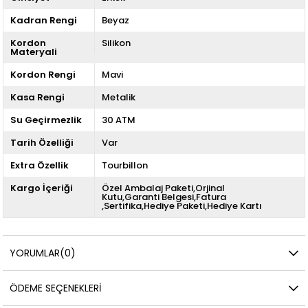
Kadran Rengi
Beyaz
Kordon
Silikon
Materyali
Kordon Rengi
Mavi
Kasa Rengi
Metalik
Su Geçirmezlik
30 ATM
Tarih Özelliği
Var
Extra Özellik
Tourbillon
Kargo İçeriği
Özel Ambalaj Paketi,Orjinal
Kutu,Garanti Belgesi,Fatura
,Sertifika,Hediye Paketi,Hediye Kartı
YORUMLAR
(0)
ÖDEME SEÇENEKLERI