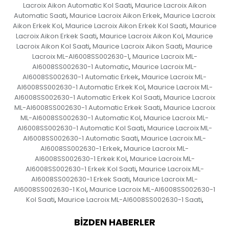
Lacroix Aikon Automatic Kol Saati
Maurice Lacroix Aikon
,
Automatic Saati
Maurice Lacroix Aikon Erkek
Maurice Lacroix
,
,
Aikon Erkek Kol
Maurice Lacroix Aikon Erkek Kol Saati
Maurice
,
,
Lacroix Aikon Erkek Saati
Maurice Lacroix Aikon Kol
Maurice
,
,
Lacroix Aikon Kol Saati
Maurice Lacroix Aikon Saati
Maurice
,
,
Lacroix ML-AI6008SS002630-1
Maurice Lacroix ML-
,
AI6008SS002630-1 Automatic
Maurice Lacroix ML-
,
AI6008SS002630-1 Automatic Erkek
Maurice Lacroix ML-
,
AI6008SS002630-1 Automatic Erkek Kol
Maurice Lacroix ML-
,
AI6008SS002630-1 Automatic Erkek Kol Saati
Maurice Lacroix
,
ML-AI6008SS002630-1 Automatic Erkek Saati
Maurice Lacroix
,
ML-AI6008SS002630-1 Automatic Kol
Maurice Lacroix ML-
,
AI6008SS002630-1 Automatic Kol Saati
Maurice Lacroix ML-
,
AI6008SS002630-1 Automatic Saati
Maurice Lacroix ML-
,
AI6008SS002630-1 Erkek
Maurice Lacroix ML-
,
AI6008SS002630-1 Erkek Kol
Maurice Lacroix ML-
,
AI6008SS002630-1 Erkek Kol Saati
Maurice Lacroix ML-
,
AI6008SS002630-1 Erkek Saati
Maurice Lacroix ML-
,
AI6008SS002630-1 Kol
Maurice Lacroix ML-AI6008SS002630-1
,
Kol Saati
Maurice Lacroix ML-AI6008SS002630-1 Saati
,
,
BIZDEN HABERLER