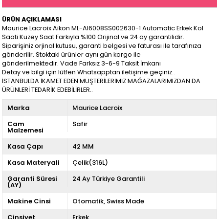
ÜRÜN AÇIKLAMASI
Maurice Lacroix Aikon ML-AI6008SS002630-1 Automatic Erkek Kol
Saati Kuzey Saat Farkıyla %100 Orijinal ve 24 ay garantilidir.
Siparişiniz orjinal kutusu, garanti belgesi ve faturası ile tarafınıza
gönderilir. Stoktaki ürünler aynı gün kargo ile
gönderilmektedir. Vade Farksız 3-6-9 Taksit İmkanı
Detay ve bilgi için lütfen Whatsapptan iletişime geçiniz..
İSTANBULDA İKAMET EDEN MÜŞTERİLERİMİZ MAĞAZALARIMIZDAN DA
ÜRÜNLERİ TEDARİK EDEBİLİRLER..
Marka
Maurice Lacroix
Cam
Safir
Malzemesi
Kasa Çapı
42 MM
Kasa Materyali
Çelik(316L)
Garanti Süresi
24 Ay Türkiye Garantili
(AY)
Makine Cinsi
Otomatik
Swiss Made
Cinsiyet
Erkek