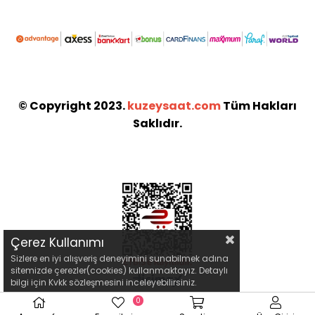
© Copyright 2023.
kuzeysaat.com
Tüm Hakları
Saklıdır.
Çerez Kullanımı
Sizlere en iyi alışveriş deneyimini sunabilmek adına
sitemizde çerezler(cookies) kullanmaktayız. Detaylı
bilgi için Kvkk sözleşmesini inceleyebilirsiniz.
0