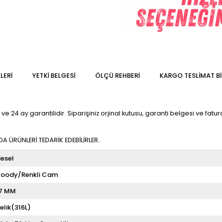
LERI
YETKİ BELGESİ
ÖLÇÜ REHBERI
KARGO TESLIMAT BI
e 24 ay garantilidir. Siparişiniz orjinal kutusu, garanti belgesi ve fatura
 ÜRÜNLERİ TEDARİK EDEBİLİRLER..
iesel
oody/Renkli Cam
7 MM
elik(316L)