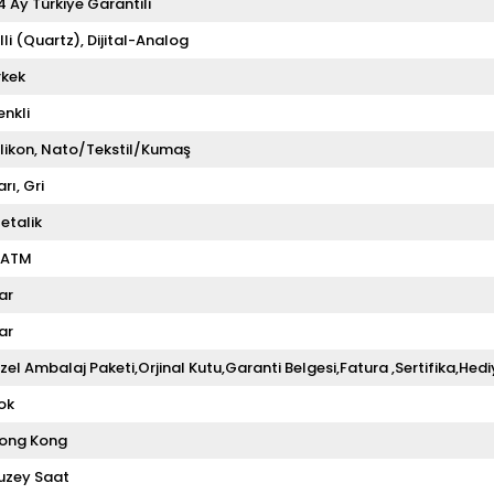
4 Ay Türkiye Garantili
illi (Quartz)
Dijital-Analog
rkek
enkli
ilikon
Nato/Tekstil/Kumaş
arı
Gri
etalik
 ATM
ar
ar
zel Ambalaj Paketi,Orjinal Kutu,Garanti Belgesi,Fatura ,Sertifika,Hedi
ok
ong Kong
uzey Saat