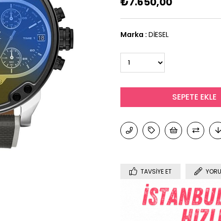
₺7.650,00
Marka
:
DİESEL
TAVSIYE ET
YORU