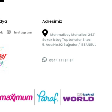
edya
Adresimiz
ok
Instagram
Mahmutbey Mahallesi 2421
Sokak İstoç Toptancılar Sitesi
5. Ada No:92 Bağcılar / İSTANBUL
0544 771 84 84