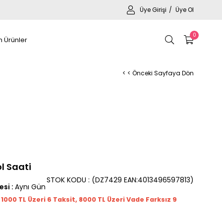
Üye Girişi
Üye Ol
0
 Ürünler
< < Önceki Sayfaya Dön
l Saati
STOK KODU
(DZ7429 EAN:4013496597813)
esi
:
Aynı Gün
t 1000
TL
Üzeri 6 Taksit, 8000 TL Üzeri Vade Farksız 9