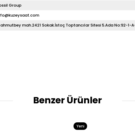
ossil Group
nfo@kuzeysaat.com
ahmutbey mah.2421 Sokak.İstoç Toptancılar Sitesi 5.Ada No:92-1-
Benzer Ürünler
Yeni
Ürün