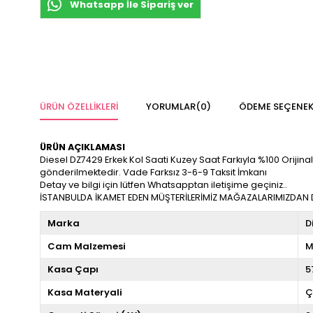
Whatsapp İle Sipariş ver
ÜRÜN ÖZELLIKLERI
YORUMLAR
(0)
ÖDEME SEÇENEK
ÜRÜN AÇIKLAMASI
Diesel DZ7429 Erkek Kol Saati Kuzey Saat Farkıyla %100 Orijinal v
gönderilmektedir. Vade Farksız 3-6-9 Taksit İmkanı
Detay ve bilgi için lütfen Whatsapptan iletişime geçiniz..
İSTANBULDA İKAMET EDEN MÜŞTERİLERİMİZ MAĞAZALARIMIZDAN DA
Marka
D
Cam Malzemesi
M
Kasa Çapı
5
Kasa Materyali
Ç