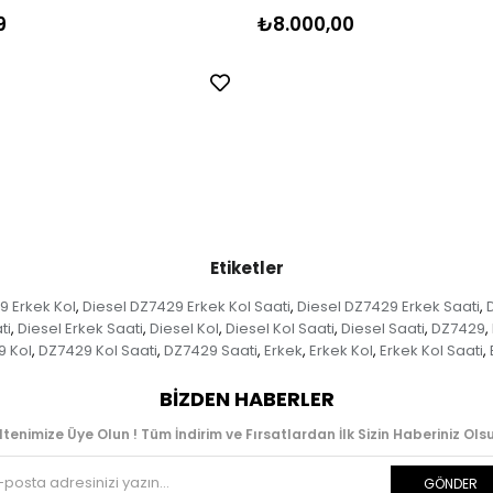
9
₺8.000,00
Etiketler
9 Erkek Kol
Diesel DZ7429 Erkek Kol Saati
Diesel DZ7429 Erkek Saati
,
,
,
ti
Diesel Erkek Saati
Diesel Kol
Diesel Kol Saati
Diesel Saati
DZ7429
,
,
,
,
,
,
9 Kol
DZ7429 Kol Saati
DZ7429 Saati
Erkek
Erkek Kol
Erkek Kol Saati
,
,
,
,
,
,
BIZDEN HABERLER
ltenimize Üye Olun ! Tüm İndirim ve Fırsatlardan İlk Sizin Haberiniz Olsu
GÖNDER