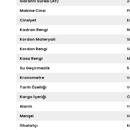
Garanti Süresi (AY)
2
Makine Cinsi
P
Cinsiyet
E
Kadran Rengi
R
Kordon Materyali
S
Kordon Rengi
S
Kasa Rengi
M
Su Geçirmezlik
5
Kronometre
V
Tarih Özelliği
V
Kargo İçeriği
Ö
Alarm
Y
Menşei
H
İthalatçı
K