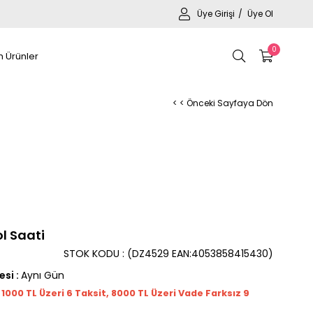
Üye Girişi
Üye Ol
0
 Ürünler
< < Önceki Sayfaya Dön
l Saati
STOK KODU
(DZ4529 EAN:4053858415430)
esi
:
Aynı Gün
t 1000
TL
Üzeri 6 Taksit, 8000 TL Üzeri Vade Farksız 9