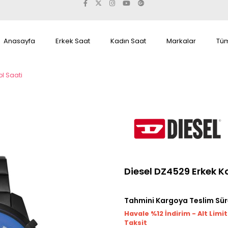
Anasayfa
Erkek Saat
Kadın Saat
Markalar
Tüm
ol Saati
Diesel DZ4529 Erkek Ko
Tahmini Kargoya Teslim Sür
Havale %12 İndirim - Alt Limi
Taksit