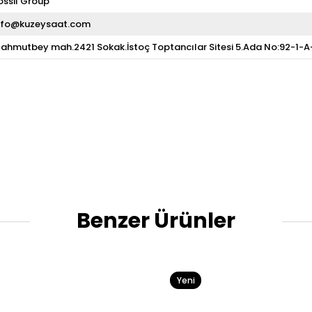
ossil Group
nfo@kuzeysaat.com
ahmutbey mah.2421 Sokak.İstoç Toptancılar Sitesi 5.Ada No:92-1-
Benzer Ürünler
Yeni
Ürün