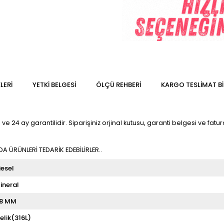
LERI
YETKİ BELGESİ
ÖLÇÜ REHBERI
KARGO TESLIMAT BI
e 24 ay garantilidir. Siparişiniz orjinal kutusu, garanti belgesi ve fatura
 ÜRÜNLERİ TEDARİK EDEBİLİRLER..
iesel
ineral
8 MM
elik(316L)