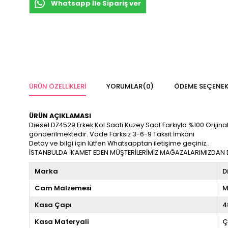
Whatsapp İle Sipariş ver
ÜRÜN ÖZELLIKLERI
YORUMLAR
(0)
ÖDEME SEÇENEK
ÜRÜN AÇIKLAMASI
Diesel DZ4529 Erkek Kol Saati Kuzey Saat Farkıyla %100 Orijinal v
gönderilmektedir. Vade Farksız 3-6-9 Taksit İmkanı
Detay ve bilgi için lütfen Whatsapptan iletişime geçiniz..
İSTANBULDA İKAMET EDEN MÜŞTERİLERİMİZ MAĞAZALARIMIZDAN DA
Marka
D
Cam Malzemesi
M
Kasa Çapı
4
Kasa Materyali
Ç