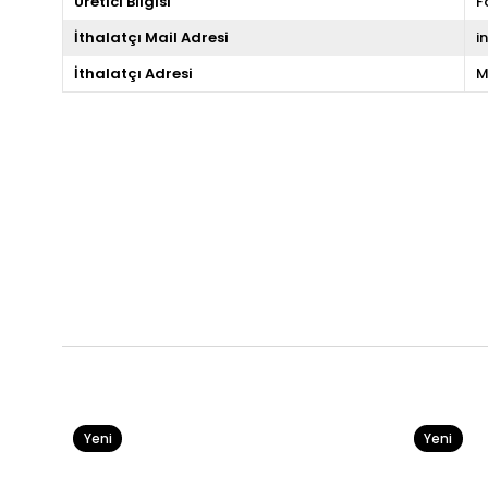
Üretici Bilgisi
F
İthalatçı Mail Adresi
i
İthalatçı Adresi
M
Yeni
Yeni
Ürün
Ürün