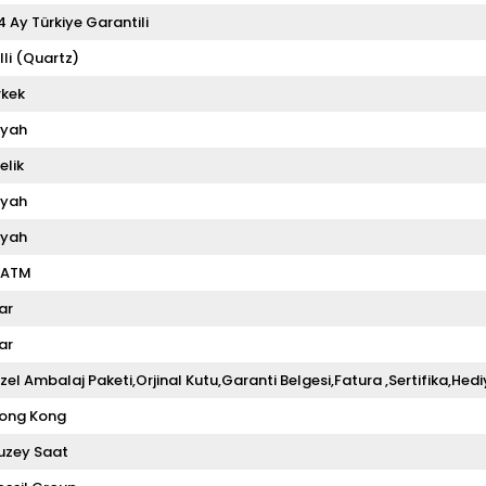
4 Ay Türkiye Garantili
illi (Quartz)
rkek
iyah
elik
iyah
iyah
 ATM
ar
ar
zel Ambalaj Paketi,Orjinal Kutu,Garanti Belgesi,Fatura ,Sertifika,Hedi
ong Kong
uzey Saat