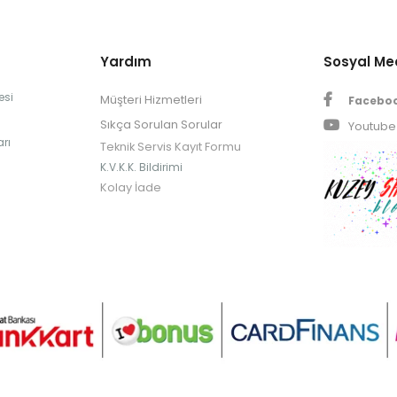
Yardım
Sosyal M
esi
Müşteri Hizmetleri
Facebo
Sıkça Sorulan Sorular
Youtube
rı
Teknik Servis Kayıt Formu
K.V.K.K. Bildirimi
Kolay İade