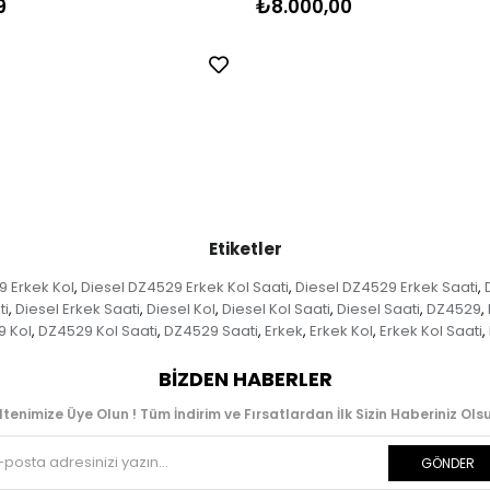
9
₺8.000,00
Etiketler
9 Erkek Kol
Diesel DZ4529 Erkek Kol Saati
Diesel DZ4529 Erkek Saati
,
,
,
ti
Diesel Erkek Saati
Diesel Kol
Diesel Kol Saati
Diesel Saati
DZ4529
,
,
,
,
,
,
 Kol
DZ4529 Kol Saati
DZ4529 Saati
Erkek
Erkek Kol
Erkek Kol Saati
,
,
,
,
,
,
BIZDEN HABERLER
ltenimize Üye Olun ! Tüm İndirim ve Fırsatlardan İlk Sizin Haberiniz Olsu
GÖNDER