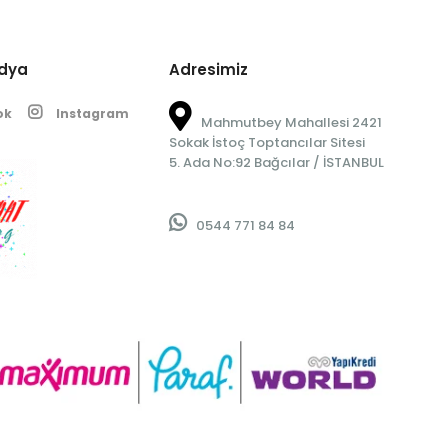
edya
Adresimiz
ok
Instagram
Mahmutbey Mahallesi 2421
Sokak İstoç Toptancılar Sitesi
5. Ada No:92 Bağcılar / İSTANBUL
0544 771 84 84