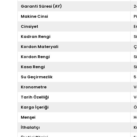
Garanti Süresi (AY)
2
Makine Cinsi
P
Cinsiyet
E
Kadran Rengi
S
Kordon Materyali
Ç
Kordon Rengi
S
Kasa Rengi
S
Su Geçirmezlik
5
Kronometre
V
Tarih Özelliği
V
Kargo İçeriği
Ö
Menşei
H
İthalatçı
K