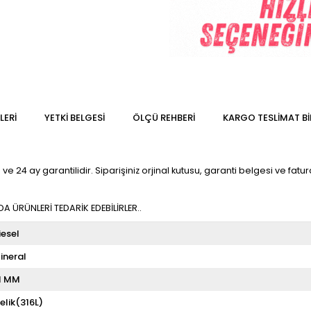
LERI
YETKİ BELGESİ
ÖLÇÜ REHBERI
KARGO TESLIMAT BI
e 24 ay garantilidir. Siparişiniz orjinal kutusu, garanti belgesi ve fatura
 ÜRÜNLERİ TEDARİK EDEBİLİRLER..
iesel
ineral
1 MM
elik(316L)