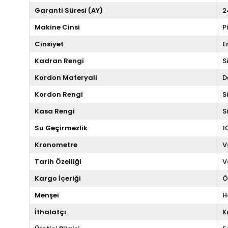
Garanti Süresi (AY)
2
Makine Cinsi
P
Cinsiyet
E
Kadran Rengi
S
Kordon Materyali
D
Kordon Rengi
S
Kasa Rengi
S
Su Geçirmezlik
1
Kronometre
V
Tarih Özelliği
V
Kargo İçeriği
Ö
Menşei
H
İthalatçı
K