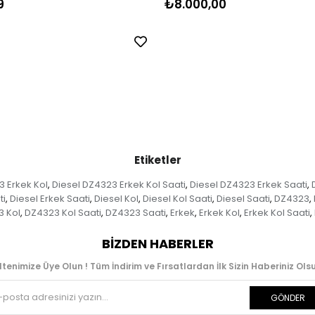
9
₺8.000,00
Etiketler
3 Erkek Kol
Diesel DZ4323 Erkek Kol Saati
Diesel DZ4323 Erkek Saati
,
,
,
ti
Diesel Erkek Saati
Diesel Kol
Diesel Kol Saati
Diesel Saati
DZ4323
,
,
,
,
,
,
 Kol
DZ4323 Kol Saati
DZ4323 Saati
Erkek
Erkek Kol
Erkek Kol Saati
,
,
,
,
,
,
BIZDEN HABERLER
ltenimize Üye Olun ! Tüm İndirim ve Fırsatlardan İlk Sizin Haberiniz Olsu
GÖNDER