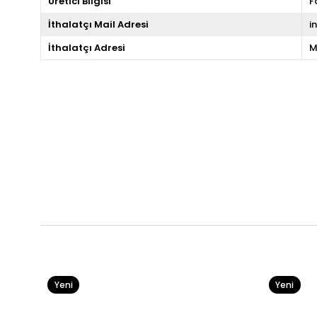
Üretici Bilgisi
F
İthalatçı Mail Adresi
i
İthalatçı Adresi
M
Yeni
Yeni
Ürün
Ürün