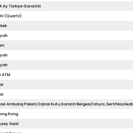
4 Ay Türkiye Garantili
illi (Quartz)
rkek
iyah
eri
iyah
iyah
0 ATM
ar
ar
zel Ambalaj Paketi,Orjinal Kutu,Garanti Belgesi,Fatura ,Sertifika,Hedi
ong Kong
uzey Saat