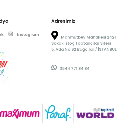
edya
Adresimiz
ok
Instagram
Mahmutbey Mahallesi 2421
Sokak İstoç Toptancılar Sitesi
5. Ada No:92 Bağcılar / İSTANBUL
0544 771 84 84