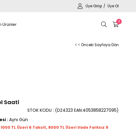
Üye Girişi
Üye Ol
0
 Ürünler
< < Önceki Sayfaya Dön
l Saati
STOK KODU
(DZ4323 EAN:4053858227095)
esi
:
Aynı Gün
t 1000
TL
Üzeri 6 Taksit, 8000 TL Üzeri Vade Farksız 9