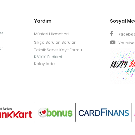
Yardım
Sosyal M
esi
Müşteri Hizmetleri
Facebo
Sıkça Sorulan Sorular
Youtube
rı
Teknik Servis Kayıt Formu
K.V.K.K. Bildirimi
Kolay İade