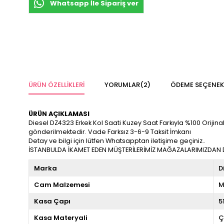
Whatsapp İle Sipariş ver
ÜRÜN ÖZELLIKLERI
YORUMLAR
(2)
ÖDEME SEÇENEK
ÜRÜN AÇIKLAMASI
Diesel DZ4323 Erkek Kol Saati Kuzey Saat Farkıyla %100 Orijinal v
gönderilmektedir. Vade Farksız 3-6-9 Taksit İmkanı
Detay ve bilgi için lütfen Whatsapptan iletişime geçiniz..
İSTANBULDA İKAMET EDEN MÜŞTERİLERİMİZ MAĞAZALARIMIZDAN DA
Marka
D
Cam Malzemesi
M
Kasa Çapı
5
Kasa Materyali
Ç