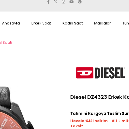
Anasayfa
Erkek Saat
Kadın Saat
Markalar
Tüm
ol Saati
Diesel DZ4323 Erkek Ko
Tahmini Kargoya Teslim Sür
Havale %12 İndirim - Alt Limi
Taksit