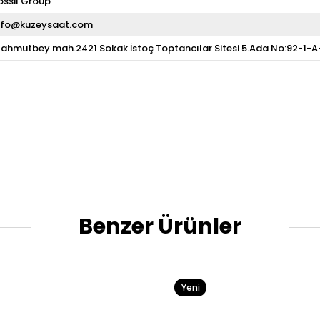
ossil Group
nfo@kuzeysaat.com
ahmutbey mah.2421 Sokak.İstoç Toptancılar Sitesi 5.Ada No:92-1-
Benzer Ürünler
Yeni
Ürün