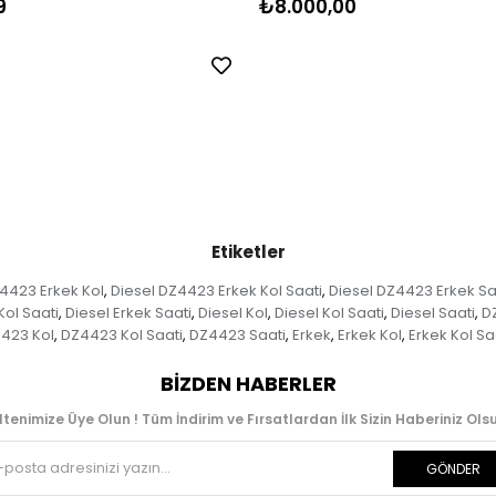
9
₺8.000,00
Etiketler
4423 Erkek Kol
Diesel DZ4423 Erkek Kol Saati
Diesel DZ4423 Erkek Sa
,
,
Kol Saati
Diesel Erkek Saati
Diesel Kol
Diesel Kol Saati
Diesel Saati
D
,
,
,
,
,
423 Kol
DZ4423 Kol Saati
DZ4423 Saati
Erkek
Erkek Kol
Erkek Kol Sa
,
,
,
,
,
BIZDEN HABERLER
ltenimize Üye Olun ! Tüm İndirim ve Fırsatlardan İlk Sizin Haberiniz Olsu
GÖNDER