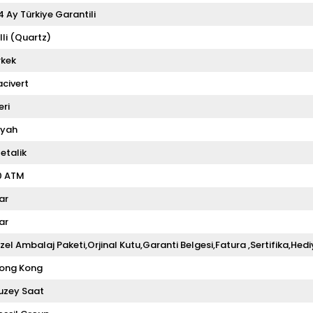
4 Ay Türkiye Garantili
illi (Quartz)
rkek
acivert
eri
iyah
etalik
0 ATM
ar
ar
zel Ambalaj Paketi,Orjinal Kutu,Garanti Belgesi,Fatura ,Sertifika,Hedi
ong Kong
uzey Saat