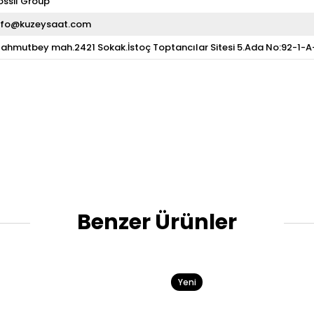
ossil Group
nfo@kuzeysaat.com
ahmutbey mah.2421 Sokak.İstoç Toptancılar Sitesi 5.Ada No:92-1-
Benzer Ürünler
Yeni
Ürün