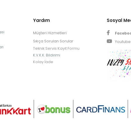
Yardım
Sosyal M
esi
Müşteri Hizmetleri
Facebo
Sıkça Sorulan Sorular
Youtube
rı
Teknik Servis Kayıt Formu
K.V.K.K. Bildirimi
Kolay İade