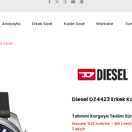
Anasayfa
Erkek Saat
Kadın Saat
Markalar
Tüm
ol Saati
Diesel DZ4423 Erkek Ko
Tahmini Kargoya Teslim Sür
Havale %12 İndirim - Alt Limi
Taksit