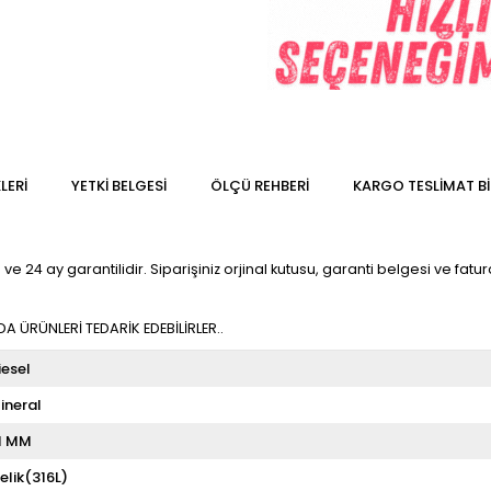
LERI
YETKİ BELGESİ
ÖLÇÜ REHBERI
KARGO TESLIMAT BI
e 24 ay garantilidir. Siparişiniz orjinal kutusu, garanti belgesi ve fatura
 ÜRÜNLERİ TEDARİK EDEBİLİRLER..
iesel
ineral
1 MM
elik(316L)