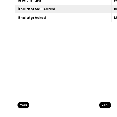
Üretici Bilgisi
F
İthalatçı Mail Adresi
i
İthalatçı Adresi
M
Yeni
Yeni
Ürün
Ürün