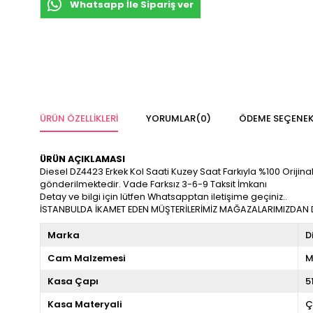
Whatsapp İle Sipariş ver
ÜRÜN ÖZELLIKLERI
YORUMLAR
(0)
ÖDEME SEÇENEK
ÜRÜN AÇIKLAMASI
Diesel DZ4423 Erkek Kol Saati Kuzey Saat Farkıyla %100 Orijinal v
gönderilmektedir. Vade Farksız 3-6-9 Taksit İmkanı
Detay ve bilgi için lütfen Whatsapptan iletişime geçiniz..
İSTANBULDA İKAMET EDEN MÜŞTERİLERİMİZ MAĞAZALARIMIZDAN DA
Marka
D
Cam Malzemesi
M
Kasa Çapı
5
Kasa Materyali
Ç