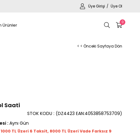
Üye Girişi
Üye Ol
0
 Ürünler
< < Önceki Sayfaya Dön
l Saati
STOK KODU
(DZ4423 EAN:4053858753709)
esi
:
Aynı Gün
t 1000
TL
Üzeri 6 Taksit, 8000 TL Üzeri Vade Farksız 9