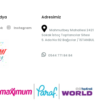
edya
Adresimiz
ok
Instagram
Mahmutbey Mahallesi 2421
Sokak İstoç Toptancılar Sitesi
5. Ada No:92 Bağcılar / İSTANBUL
0544 771 84 84