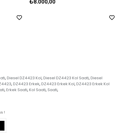
₺8.000,00
₺8.
ati
Diesel DZ4423 Kol
Diesel DZ4423 Kol Saati
Diesel
,
,
,
Z4423
DZ4423 Erkek
DZ4423 Erkek Kol
DZ4423 Erkek Kol
,
,
,
ati
Erkek Saati
Kol Saati
Saati
,
,
,
,
n !