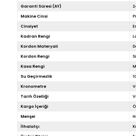
Garanti Süresi (AY)
2
Makine Cinsi
P
Cinsiyet
E
Kadran Rengi
L
Kordon Materyali
D
Kordon Rengi
S
Kasa Rengi
M
Su Geçirmezlik
1
Kronometre
V
Tarih Özelliği
V
Kargo İçeriği
Ö
Menşei
H
İthalatçı
K