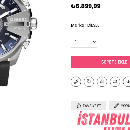
₺6.899,99
Marka
:
DİESEL
TAVSIYE ET
YORU