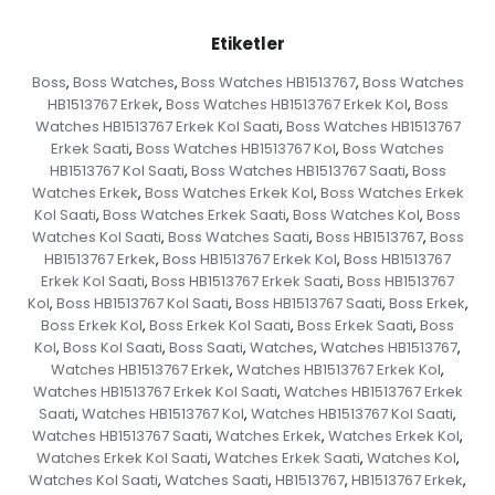
Etiketler
Boss
Boss Watches
Boss Watches HB1513767
Boss Watches
,
,
,
HB1513767 Erkek
Boss Watches HB1513767 Erkek Kol
Boss
,
,
Watches HB1513767 Erkek Kol Saati
Boss Watches HB1513767
,
Erkek Saati
Boss Watches HB1513767 Kol
Boss Watches
,
,
HB1513767 Kol Saati
Boss Watches HB1513767 Saati
Boss
,
,
Watches Erkek
Boss Watches Erkek Kol
Boss Watches Erkek
,
,
Kol Saati
Boss Watches Erkek Saati
Boss Watches Kol
Boss
,
,
,
Watches Kol Saati
Boss Watches Saati
Boss HB1513767
Boss
,
,
,
HB1513767 Erkek
Boss HB1513767 Erkek Kol
Boss HB1513767
,
,
Erkek Kol Saati
Boss HB1513767 Erkek Saati
Boss HB1513767
,
,
Kol
Boss HB1513767 Kol Saati
Boss HB1513767 Saati
Boss Erkek
,
,
,
,
Boss Erkek Kol
Boss Erkek Kol Saati
Boss Erkek Saati
Boss
,
,
,
Kol
Boss Kol Saati
Boss Saati
Watches
Watches HB1513767
,
,
,
,
,
Watches HB1513767 Erkek
Watches HB1513767 Erkek Kol
,
,
Watches HB1513767 Erkek Kol Saati
Watches HB1513767 Erkek
,
Saati
Watches HB1513767 Kol
Watches HB1513767 Kol Saati
,
,
,
Watches HB1513767 Saati
Watches Erkek
Watches Erkek Kol
,
,
,
Watches Erkek Kol Saati
Watches Erkek Saati
Watches Kol
,
,
,
Watches Kol Saati
Watches Saati
HB1513767
HB1513767 Erkek
,
,
,
,