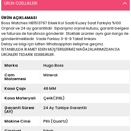
ÜRÜN ÖZELLIKLERI
ÜRÜN AÇIKLAMASI
Boss Watches HB1513767 Erkek Kol Saati Kuzey Saat Farkıyla %100
Orijinal ve 24 ay garantilidir. Siparişiniz orjinal kutusu, garanti belgesi
ve faturası ile tarafınıza gönderilir. Stoktaki ürünler aynı gün kargo ile
gönderilmektedir. Vade Farksız 3-6-9 Taksit İmkanı
Detay ve bilgi için lütfen Whatsapptan iletişime geçiniz..
İSTANBULDA İKAMET EDEN MÜŞTERİLERİMİZ MAĞAZALARIMIZDAN DA
ÜRÜNLERİ TEDARİK EDEBİLİRLER..
Marka
Hugo Boss
Cam
Mineral
Malzemesi
Kasa Çapı
46 MM
Kasa Materyali
Çelik(316L)
Garanti Süresi
24 Ay Türkiye Garantili
(AY)
Makine Cinsi
Pilli (Quartz)
Cinsiyet
Erkek