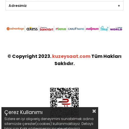
Adresimiz
© Copyright 2023.
kuzeysaat.com
Tüm Hakları
Saklıdır.
Çerez Kullanımı
Sizlere en iyi alışveriş deneyimini sunabilmek adına
sitemizde çerezler(cookies) kullanmaktayız. Detaylı
bilgi için Kvkk sözleşmesini inceleyebilirsiniz.