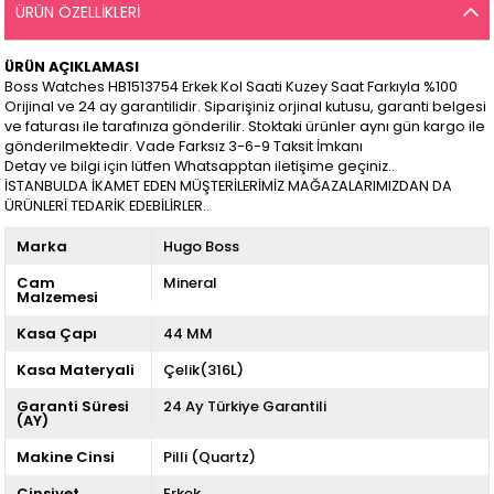
ÜRÜN ÖZELLIKLERI
ÜRÜN AÇIKLAMASI
Boss Watches HB1513754 Erkek Kol Saati Kuzey Saat Farkıyla %100
Orijinal ve 24 ay garantilidir. Siparişiniz orjinal kutusu, garanti belgesi
ve faturası ile tarafınıza gönderilir. Stoktaki ürünler aynı gün kargo ile
gönderilmektedir. Vade Farksız 3-6-9 Taksit İmkanı
Detay ve bilgi için lütfen Whatsapptan iletişime geçiniz..
İSTANBULDA İKAMET EDEN MÜŞTERİLERİMİZ MAĞAZALARIMIZDAN DA
ÜRÜNLERİ TEDARİK EDEBİLİRLER..
Marka
Hugo Boss
Cam
Mineral
Malzemesi
Kasa Çapı
44 MM
Kasa Materyali
Çelik(316L)
Garanti Süresi
24 Ay Türkiye Garantili
(AY)
Makine Cinsi
Pilli (Quartz)
Cinsiyet
Erkek