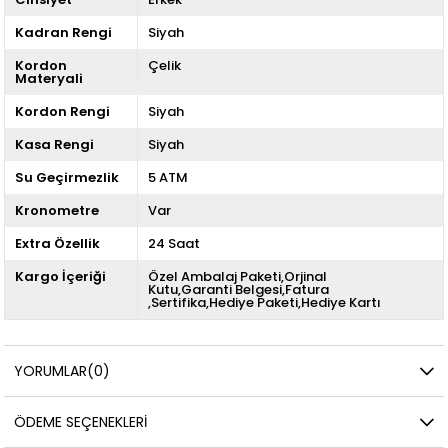
Kadran Rengi
Siyah
Kordon
Çelik
Materyali
Kordon Rengi
Siyah
Kasa Rengi
Siyah
Su Geçirmezlik
5 ATM
Kronometre
Var
Extra Özellik
24 Saat
Kargo İçeriği
Özel Ambalaj Paketi,Orjinal
Kutu,Garanti Belgesi,Fatura
,Sertifika,Hediye Paketi,Hediye Kartı
YORUMLAR
(0)
ÖDEME SEÇENEKLERI