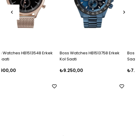
ek
Boss Watches HB1513758 Erkek
Boss Watches HB1513811 Erkek 
Kol Saati
Saati
₺9.250,00
₺7.000,00