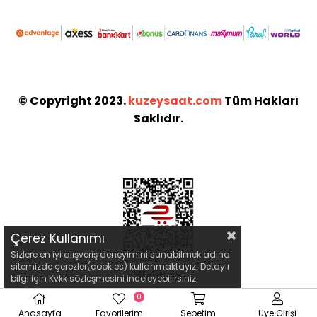
© Copyright 2023.
kuzeysaat.com
Tüm Hakları
Saklıdır.
Çerez Kullanımı
Sizlere en iyi alışveriş deneyimini sunabilmek adına
sitemizde çerezler(cookies) kullanmaktayız. Detaylı
bilgi için Kvkk sözleşmesini inceleyebilirsiniz.
0
Anasayfa
Favorilerim
Sepetim
Üye Girişi