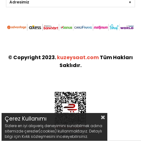
Adresimiz
© Copyright 2023.
kuzeysaat.com
Tüm Hakları
Saklıdır.
Çerez Kullanımı
Sizlere en iyi alışveriş deneyimini sunabilmek adına
sitemizde çerezler(cookies) kullanmaktayız. Detaylı
bilgi için Kvkk sözleşmesini inceleyebilirsiniz.