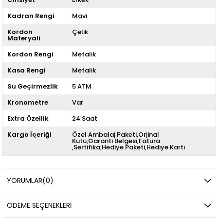
Kadran Rengi
Mavi
Kordon
Çelik
Materyali
Kordon Rengi
Metalik
Kasa Rengi
Metalik
Su Geçirmezlik
5 ATM
Kronometre
Var
Extra Özellik
24 Saat
Kargo İçeriği
Özel Ambalaj Paketi,Orjinal
Kutu,Garanti Belgesi,Fatura
,Sertifika,Hediye Paketi,Hediye Kartı
YORUMLAR
(0)
ÖDEME SEÇENEKLERI