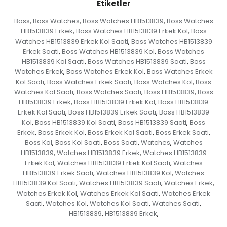
Etiketler
Boss
Boss Watches
Boss Watches HB1513839
Boss Watches
,
,
,
HB1513839 Erkek
Boss Watches HB1513839 Erkek Kol
Boss
,
,
Watches HB1513839 Erkek Kol Saati
Boss Watches HB1513839
,
Erkek Saati
Boss Watches HB1513839 Kol
Boss Watches
,
,
HB1513839 Kol Saati
Boss Watches HB1513839 Saati
Boss
,
,
Watches Erkek
Boss Watches Erkek Kol
Boss Watches Erkek
,
,
Kol Saati
Boss Watches Erkek Saati
Boss Watches Kol
Boss
,
,
,
Watches Kol Saati
Boss Watches Saati
Boss HB1513839
Boss
,
,
,
HB1513839 Erkek
Boss HB1513839 Erkek Kol
Boss HB1513839
,
,
Erkek Kol Saati
Boss HB1513839 Erkek Saati
Boss HB1513839
,
,
Kol
Boss HB1513839 Kol Saati
Boss HB1513839 Saati
Boss
,
,
,
Erkek
Boss Erkek Kol
Boss Erkek Kol Saati
Boss Erkek Saati
,
,
,
,
Boss Kol
Boss Kol Saati
Boss Saati
Watches
Watches
,
,
,
,
HB1513839
Watches HB1513839 Erkek
Watches HB1513839
,
,
Erkek Kol
Watches HB1513839 Erkek Kol Saati
Watches
,
,
HB1513839 Erkek Saati
Watches HB1513839 Kol
Watches
,
,
HB1513839 Kol Saati
Watches HB1513839 Saati
Watches Erkek
,
,
,
Watches Erkek Kol
Watches Erkek Kol Saati
Watches Erkek
,
,
Saati
Watches Kol
Watches Kol Saati
Watches Saati
,
,
,
,
HB1513839
HB1513839 Erkek
,
,