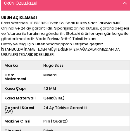
ÜRÜN ÖZELLIKLERI
ÜRÜN AÇIKLAMASI
Boss Watches HB1513839 Erkek Kol Saati Kuzey Saat Farkıyla %100
Orijinal ve 24 ay garantilidir. Siparişiniz orjinal kutusu, garanti belgesi
ve faturası ile tarafınıza gönderilir. Stoktaki ürünler aynı gün kargo ile
gönderilmektedir. Vade Farksız 3-6-9 Taksit İmkanı
Detay ve bilgi için lütfen Whatsapptan iletişime geçiniz..
İSTANBULDA İKAMET EDEN MÜŞTERİLERİMİZ MAĞAZALARIMIZDAN DA
ÜRÜNLERİ TEDARİK EDEBİLİRLER..
Marka
Hugo Boss
Cam
Mineral
Malzemesi
Kasa Çapı
42 MM
Kasa Materyali
Çelik(316L)
Garanti Süresi
24 Ay Türkiye Garantili
(AY)
Makine Cinsi
Pilli (Quartz)
Cinsiyet
Erkek