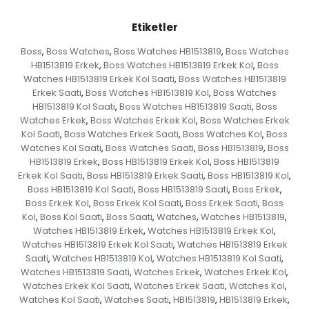
Etiketler
Boss
Boss Watches
Boss Watches HB1513819
Boss Watches
,
,
,
HB1513819 Erkek
Boss Watches HB1513819 Erkek Kol
Boss
,
,
Watches HB1513819 Erkek Kol Saati
Boss Watches HB1513819
,
Erkek Saati
Boss Watches HB1513819 Kol
Boss Watches
,
,
HB1513819 Kol Saati
Boss Watches HB1513819 Saati
Boss
,
,
Watches Erkek
Boss Watches Erkek Kol
Boss Watches Erkek
,
,
Kol Saati
Boss Watches Erkek Saati
Boss Watches Kol
Boss
,
,
,
Watches Kol Saati
Boss Watches Saati
Boss HB1513819
Boss
,
,
,
HB1513819 Erkek
Boss HB1513819 Erkek Kol
Boss HB1513819
,
,
Erkek Kol Saati
Boss HB1513819 Erkek Saati
Boss HB1513819 Kol
,
,
,
Boss HB1513819 Kol Saati
Boss HB1513819 Saati
Boss Erkek
,
,
,
Boss Erkek Kol
Boss Erkek Kol Saati
Boss Erkek Saati
Boss
,
,
,
Kol
Boss Kol Saati
Boss Saati
Watches
Watches HB1513819
,
,
,
,
,
Watches HB1513819 Erkek
Watches HB1513819 Erkek Kol
,
,
Watches HB1513819 Erkek Kol Saati
Watches HB1513819 Erkek
,
Saati
Watches HB1513819 Kol
Watches HB1513819 Kol Saati
,
,
,
Watches HB1513819 Saati
Watches Erkek
Watches Erkek Kol
,
,
,
Watches Erkek Kol Saati
Watches Erkek Saati
Watches Kol
,
,
,
Watches Kol Saati
Watches Saati
HB1513819
HB1513819 Erkek
,
,
,
,