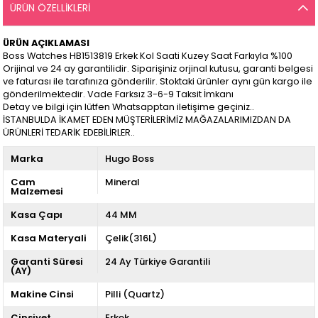
ÜRÜN ÖZELLIKLERI
ÜRÜN AÇIKLAMASI
Boss Watches HB1513819 Erkek Kol Saati Kuzey Saat Farkıyla %100
Orijinal ve 24 ay garantilidir. Siparişiniz orjinal kutusu, garanti belgesi
ve faturası ile tarafınıza gönderilir. Stoktaki ürünler aynı gün kargo ile
gönderilmektedir. Vade Farksız 3-6-9 Taksit İmkanı
Detay ve bilgi için lütfen Whatsapptan iletişime geçiniz..
İSTANBULDA İKAMET EDEN MÜŞTERİLERİMİZ MAĞAZALARIMIZDAN DA
ÜRÜNLERİ TEDARİK EDEBİLİRLER..
Marka
Hugo Boss
Cam
Mineral
Malzemesi
Kasa Çapı
44 MM
Kasa Materyali
Çelik(316L)
Garanti Süresi
24 Ay Türkiye Garantili
(AY)
Makine Cinsi
Pilli (Quartz)
Cinsiyet
Erkek