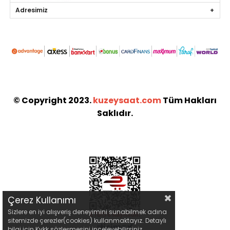
Adresimiz
© Copyright 2023.
kuzeysaat.com
Tüm Hakları
Saklıdır.
Çerez Kullanımı
Sizlere en iyi alışveriş deneyimini sunabilmek adına
sitemizde çerezler(cookies) kullanmaktayız. Detaylı
bilgi için Kvkk sözleşmesini inceleyebilirsiniz.