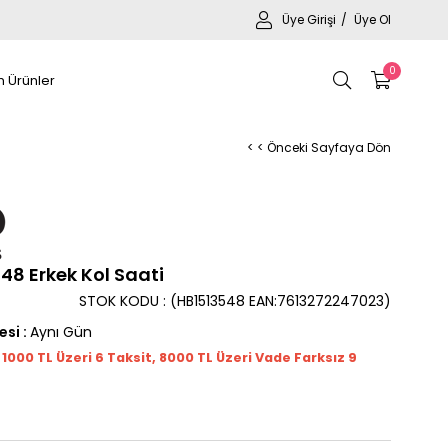
Üye Girişi
Üye Ol
0
 Ürünler
< < Önceki Sayfaya Dön
8 Erkek Kol Saati
STOK KODU
(HB1513548 EAN:7613272247023)
esi
:
Aynı Gün
t 1000
TL
Üzeri 6 Taksit, 8000 TL Üzeri Vade Farksız 9