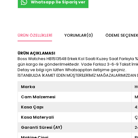
Whatsapp İle Sipariş ver
ÜRÜN ÖZELLIKLERI
YORUMLAR
(0)
ÖDEME SEÇENEK
ÜRÜN AÇIKLAMASI
Boss Watches HB1513548 Erkek Kol Saati Kuzey Saat Farkıyla %100 
gün kargo ile gönderilmektedir. Vade Farksız 3-6-9 Taksit İm
Detay ve bilgi için lütfen Whatsapptan iletişime geçiniz..
İSTANBULDA İKAMET EDEN MÜŞTERİLERİMİZ MAĞAZALARIMIZDAN DA
Marka
H
Cam Malzemesi
M
Kasa Çapı
4
Kasa Materyali
Ç
Garanti Süresi (AY)
2
Makine Cinsi
P