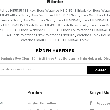
Etiketler
tches HB1513548 Erkek
Boss Watches HB1513548 Erkek Kol
Boss Watch
,
,
B1513548 Kol Saati
Boss Watches HB1513548 Saati
Boss Watches Erk
,
,
hes Kol Saati
Boss Watches Saati
Boss HB1513548
Boss HB1513548 E
,
,
,
s HB1513548 Kol Saati
Boss HB1513548 Saati
Boss Erkek
Boss Erkek Ko
,
,
,
 HB1513548 Erkek
Watches HB1513548 Erkek Kol
Watches HB1513548 E
,
,
513548 Saati
Watches Erkek
Watches Erkek Kol
Watches Erkek Kol Sa
,
,
,
Watches Saati
HB1513548
HB1513548 Erkek
,
,
,
BIZDEN HABERLER
ltenimize Üye Olun ! Tüm İndirim ve Fırsatlardan İlk Sizin Haberiniz Olsu
GÖNDER
Yardım
Sosyal M
esi
Müşteri Hizmetleri
Facebo