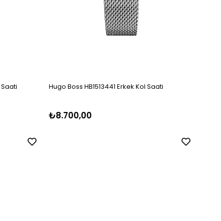
 Saati
Hugo Boss HB1513441 Erkek Kol Saati
Boss 
₺8.700,00
₺5.