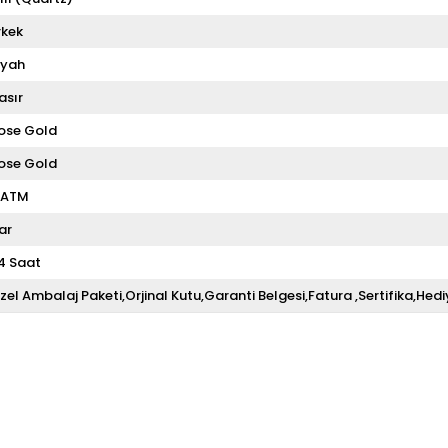
rkek
iyah
asır
ose Gold
ose Gold
 ATM
ar
4 Saat
zel Ambalaj Paketi,Orjinal Kutu,Garanti Belgesi,Fatura ,Sertifika,Hedi