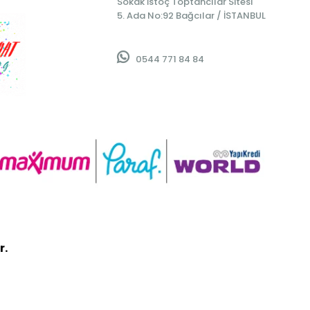
Sokak İstoç Toptancılar Sitesi
5. Ada No:92 Bağcılar / İSTANBUL
0544 771 84 84
r.