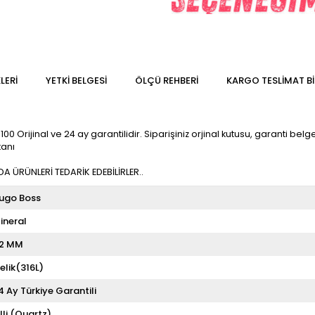
LERI
YETKİ BELGESİ
ÖLÇÜ REHBERI
KARGO TESLIMAT BI
Orijinal ve 24 ay garantilidir. Siparişiniz orjinal kutusu, garanti belgesi
kanı
 ÜRÜNLERİ TEDARİK EDEBİLİRLER..
ugo Boss
ineral
2 MM
elik(316L)
4 Ay Türkiye Garantili
illi (Quartz)