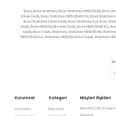
Boss
Boss Watches
Boss Watches HB1513548
Boss Wa
,
,
,
Erkek Saati
Boss Watches HB1513548 Kol
Boss Watches H
,
,
Boss Watches Erkek Saati
Boss Watches Kol
Boss Watc
,
,
Saati
Boss HB1513548 Erkek Saati
Boss HB1513548 Kol
Bos
,
,
,
Saati
Boss Saati
Watches
Watches HB1513548
Watches
,
,
,
,
HB1513548 Kol
Watches HB1513548 Kol Saati
Watches HB1
,
,
Bü
Kurumsal Kategori
Müşteri İlişkileri
Mesafeli Satış Sözleşm
Anasayfa
Erkek Saat
Alışveriş