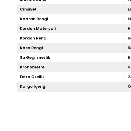
Cinsiyet
E
Kadran Rengi
S
Kordon Materyali
H
Kordon Rengi
R
Kasa Rengi
R
Su Geçirmezlik
5
Kronometre
V
Extra Özellik
2
Kargo İçeriği
Ö