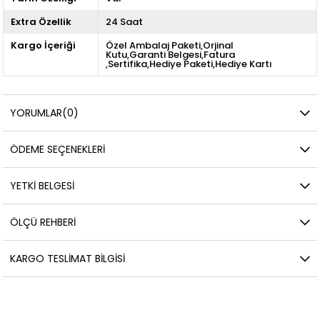
Extra Özellik
24 Saat
Kargo İçeriği
Özel Ambalaj Paketi,Orjinal
Kutu,Garanti Belgesi,Fatura
,Sertifika,Hediye Paketi,Hediye Kartı
YORUMLAR
(0)
ÖDEME SEÇENEKLERI
YETKİ BELGESİ
ÖLÇÜ REHBERI
KARGO TESLIMAT BILGISI