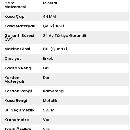
Cam
Mineral
Malzemesi
Kasa Çapı
44 MM
Kasa Materyali
Çelik(316L)
Garanti Süresi
24 Ay Türkiye Garantili
(AY)
Makine Cinsi
Pilli (Quartz)
Cinsiyet
Erkek
Kadran Rengi
Gri
Kordon
Deri
Materyali
Kordon Rengi
Kahverengi
Kasa Rengi
Metalik
Su Geçirmezlik
5 ATM
Kronometre
Var
Tarih Özelliği
Var