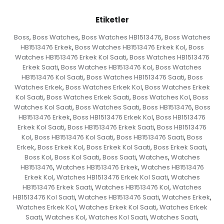
Etiketler
Boss
Boss Watches
Boss Watches HB1513476
Boss Watches
,
,
,
HB1513476 Erkek
Boss Watches HB1513476 Erkek Kol
Boss
,
,
Watches HB1513476 Erkek Kol Saati
Boss Watches HB1513476
,
Erkek Saati
Boss Watches HB1513476 Kol
Boss Watches
,
,
HB1513476 Kol Saati
Boss Watches HB1513476 Saati
Boss
,
,
Watches Erkek
Boss Watches Erkek Kol
Boss Watches Erkek
,
,
Kol Saati
Boss Watches Erkek Saati
Boss Watches Kol
Boss
,
,
,
Watches Kol Saati
Boss Watches Saati
Boss HB1513476
Boss
,
,
,
HB1513476 Erkek
Boss HB1513476 Erkek Kol
Boss HB1513476
,
,
Erkek Kol Saati
Boss HB1513476 Erkek Saati
Boss HB1513476
,
,
Kol
Boss HB1513476 Kol Saati
Boss HB1513476 Saati
Boss
,
,
,
Erkek
Boss Erkek Kol
Boss Erkek Kol Saati
Boss Erkek Saati
,
,
,
,
Boss Kol
Boss Kol Saati
Boss Saati
Watches
Watches
,
,
,
,
HB1513476
Watches HB1513476 Erkek
Watches HB1513476
,
,
Erkek Kol
Watches HB1513476 Erkek Kol Saati
Watches
,
,
HB1513476 Erkek Saati
Watches HB1513476 Kol
Watches
,
,
HB1513476 Kol Saati
Watches HB1513476 Saati
Watches Erkek
,
,
,
Watches Erkek Kol
Watches Erkek Kol Saati
Watches Erkek
,
,
Saati
Watches Kol
Watches Kol Saati
Watches Saati
,
,
,
,