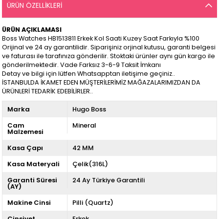
ÜRÜN ÖZELLIKLERI
ÜRÜN AÇIKLAMASI
Boss Watches HB1513811 Erkek Kol Saati Kuzey Saat Farkıyla %100
Orijinal ve 24 ay garantilidir. Siparişiniz orjinal kutusu, garanti belgesi
ve faturası ile tarafınıza gönderilir. Stoktaki ürünler aynı gün kargo ile
gönderilmektedir. Vade Farksız 3-6-9 Taksit İmkanı
Detay ve bilgi için lütfen Whatsapptan iletişime geçiniz..
İSTANBULDA İKAMET EDEN MÜŞTERİLERİMİZ MAĞAZALARIMIZDAN DA
ÜRÜNLERİ TEDARİK EDEBİLİRLER..
Marka
Hugo Boss
Cam
Mineral
Malzemesi
Kasa Çapı
42 MM
Kasa Materyali
Çelik(316L)
Garanti Süresi
24 Ay Türkiye Garantili
(AY)
Makine Cinsi
Pilli (Quartz)
Cinsiyet
Erkek