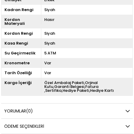
Kadran Rengi
Siyah
Kordon
Hasır
Materyali
Kordon Rengi
Siyah
Kasa Rengi
Siyah
Su Geçirmezlik
5 ATM
Kronometre
Var
Tarih Özelliği
Var
Kargo İçeriği
Özel Ambalaj Paketi,Orjinal
Kutu,Garanti Belgesi,Fatura
,Sertifika,Hediye Paketi,Hediye Kartı
YORUMLAR
(0)
ÖDEME SEÇENEKLERI