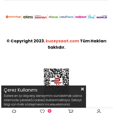
© Copyright 2023.
kuzeysaat.com
Tüm Hakları
Saklıdır.
Çerez Kullanımı
Sizlere en iyi alışveriş deneyimini sunabilmek adına
sitemizde çerezler(cookies) kullanmaktayız. Detaylı
bilgi için Kvkk sözleşmesini inceleyebilirsiniz.
0