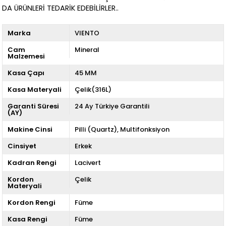
DA ÜRÜNLERİ TEDARİK EDEBİLİRLER..
Marka
VIENTO
Cam
Mineral
Malzemesi
Kasa Çapı
45 MM
Kasa Materyali
Çelik(316L)
Garanti Süresi
24 Ay Türkiye Garantili
(AY)
Makine Cinsi
Pilli (Quartz)
Multifonksiyon
Cinsiyet
Erkek
Kadran Rengi
Lacivert
Kordon
Çelik
Materyali
Kordon Rengi
Füme
Kasa Rengi
Füme