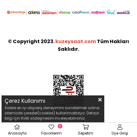
© Copyright 2023.
kuzeysaat.com
Tüm Hakları
Saklıdır.
Çerez Kullanımı
Sizlere en iyi alışveriş deneyimini sunabilmek adına
sitemizde çerezler(cookies) kullanmaktayız. Detaylı
bilgi için Kvkk sözleşmesini inceleyebilirsiniz.
0
Anasayfa
Favorilerim
Sepetim
Üye Girişi