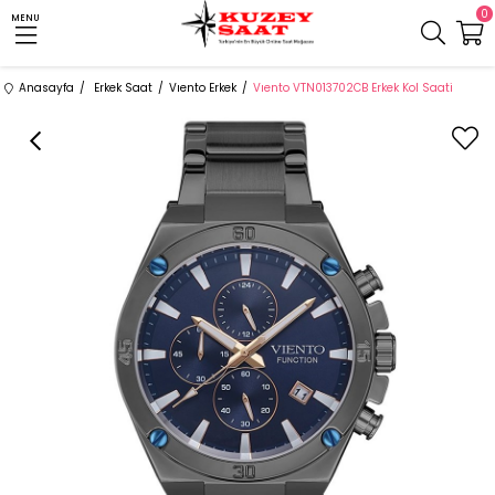
0
MENU
Anasayfa
Erkek Saat
Vıento Erkek
Vıento VTN013702CB Erkek Kol Saati