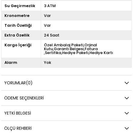
Su Geçirmezlik
3 ATM
Kronometre
Var
Tarih Özelliği
Var
Extra Özellik
24 Saat
Kargo İçeriği
Özel Ambalaj Paketi,Orjinal
Kutu,Garanti Belgesi,Fatura
,Sertifika,Hediye Paketi,Hediye Kartı
Alarm
Yok
YORUMLAR
(0)
ÖDEME SEÇENEKLERI
YETKİ BELGESİ
ÖLÇÜ REHBERI