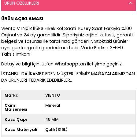
ÜRÜN ÖZELLIKLERI
ÜRÜN AÇIKLAMASI
Viento VTN014115RS Erkek Kol Saati Kuzey Saat Farkıyla %100
Orijinal ve 24 ay garantilidir. Siparişiniz orjinal kutusu, garanti
belgesi ve faturası ile tarafınıza gönderilir. Stoktaki ürünler
aynı gün kargo ile gönderilmektedir. Vade Farksız 3-6-9
Taksit İmkanı
Detay ve bilgi için lütfen Whatsapptan iletişime geçiniz..
İSTANBULDA İKAMET EDEN MÜŞTERİLERİMİZ MAĞAZALARIMIZDAN
DA ÜRÜNLERİ TEDARİK EDEBİLİRLER..
Marka
VIENTO
Cam
Mineral
Malzemesi
Kasa Çapı
45 MM
Kasa Materyali
Çelik(316L)