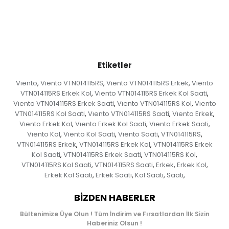
Etiketler
Vıento
Vıento VTN014115RS
Vıento VTN014115RS Erkek
Vıento
,
,
,
VTN014115RS Erkek Kol
Vıento VTN014115RS Erkek Kol Saati
,
,
Vıento VTN014115RS Erkek Saati
Vıento VTN014115RS Kol
Vıento
,
,
VTN014115RS Kol Saati
Vıento VTN014115RS Saati
Vıento Erkek
,
,
,
Vıento Erkek Kol
Vıento Erkek Kol Saati
Vıento Erkek Saati
,
,
,
Vıento Kol
Vıento Kol Saati
Vıento Saati
VTN014115RS
,
,
,
,
VTN014115RS Erkek
VTN014115RS Erkek Kol
VTN014115RS Erkek
,
,
Kol Saati
VTN014115RS Erkek Saati
VTN014115RS Kol
,
,
,
VTN014115RS Kol Saati
VTN014115RS Saati
Erkek
Erkek Kol
,
,
,
,
Erkek Kol Saati
Erkek Saati
Kol Saati
Saati
,
,
,
,
BIZDEN HABERLER
Bültenimize Üye Olun ! Tüm İndirim ve Fırsatlardan İlk Sizin
Haberiniz Olsun !