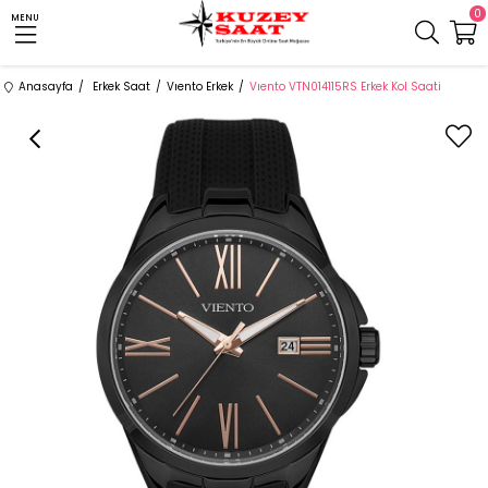
0
MENU
Anasayfa
Erkek Saat
Vıento Erkek
Vıento VTN014115RS Erkek Kol Saati