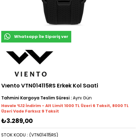
Whatsapp İle Sipariş ver
Vıento VTN014115RS Erkek Kol Saati
Tahmini Kargoya Teslim Süresi
:
Aynı Gün
Havale %12 İndirim - Alt Limit 1000
TL
Üzeri 6 Taksit, 8000 TL
Üzeri Vade Farksız 9 Taksit
₺3.289,00
STOK KODU
(VTN014115RS)