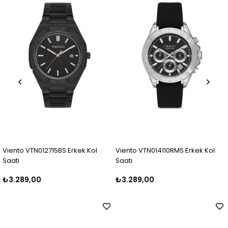
 Erkek Kol
Vıento VTN014110RMS Erkek Kol
Vıento VTN014078RR
Saati
Saati
₺3.289,00
₺3.289,00