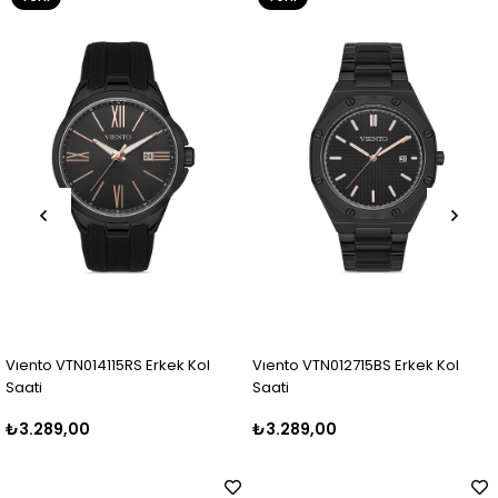
Ürün
Ürün
N014115RS Erkek Kol
Vıento VTN012715BS Erkek Kol
Vıento VTN
Saati
Saati
00
₺3.289,00
₺3.289,0