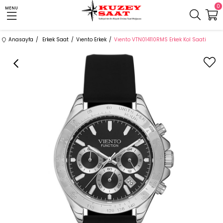
0
MENU
Anasayfa
Erkek Saat
Vıento Erkek
Vıento VTN014110RMS Erkek Kol Saati