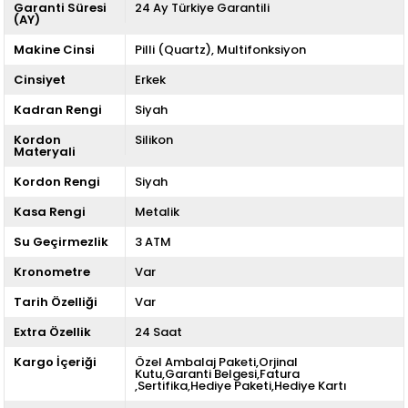
Garanti Süresi
24 Ay Türkiye Garantili
(AY)
Makine Cinsi
Pilli (Quartz)
Multifonksiyon
Cinsiyet
Erkek
Kadran Rengi
Siyah
Kordon
Silikon
Materyali
Kordon Rengi
Siyah
Kasa Rengi
Metalik
Su Geçirmezlik
3 ATM
Kronometre
Var
Tarih Özelliği
Var
Extra Özellik
24 Saat
Kargo İçeriği
Özel Ambalaj Paketi,Orjinal
Kutu,Garanti Belgesi,Fatura
,Sertifika,Hediye Paketi,Hediye Kartı