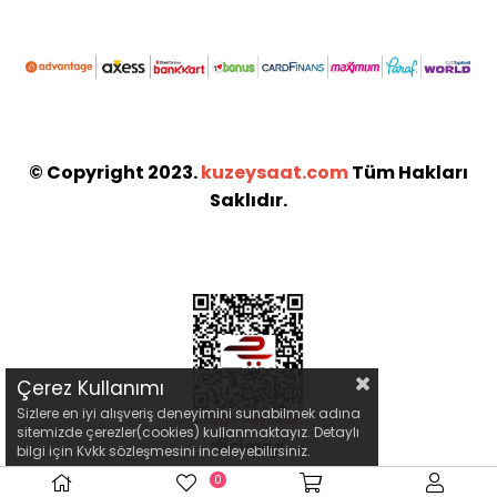
© Copyright 2023.
kuzeysaat.com
Tüm Hakları
Saklıdır.
Çerez Kullanımı
Sizlere en iyi alışveriş deneyimini sunabilmek adına
sitemizde çerezler(cookies) kullanmaktayız. Detaylı
bilgi için Kvkk sözleşmesini inceleyebilirsiniz.
0