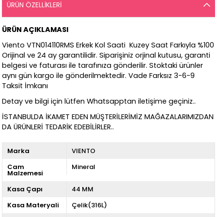
ÜRÜN ÖZELLIKLERI
ÜRÜN AÇIKLAMASI
Viento VTN014110RMS Erkek Kol Saati Kuzey Saat Farkıyla %100
Orijinal ve 24 ay garantilidir. Siparişiniz orjinal kutusu, garanti
belgesi ve faturası ile tarafınıza gönderilir. Stoktaki ürünler
aynı gün kargo ile gönderilmektedir. Vade Farksız 3-6-9
Taksit İmkanı
Detay ve bilgi için lütfen Whatsapptan iletişime geçiniz..
İSTANBULDA İKAMET EDEN MÜŞTERİLERİMİZ MAĞAZALARIMIZDAN
DA ÜRÜNLERİ TEDARİK EDEBİLİRLER..
Marka
VIENTO
Cam
Mineral
Malzemesi
Kasa Çapı
44 MM
Kasa Materyali
Çelik(316L)