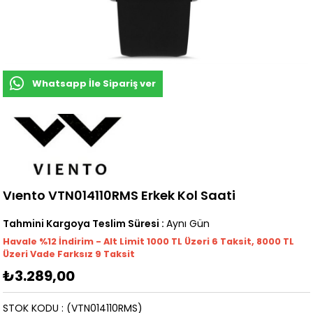
Whatsapp İle Sipariş ver
Vıento VTN014110RMS Erkek Kol Saati
Tahmini Kargoya Teslim Süresi
:
Aynı Gün
Havale %12 İndirim - Alt Limit 1000
TL
Üzeri 6 Taksit, 8000 TL
Üzeri Vade Farksız 9 Taksit
₺3.289,00
STOK KODU
(VTN014110RMS)