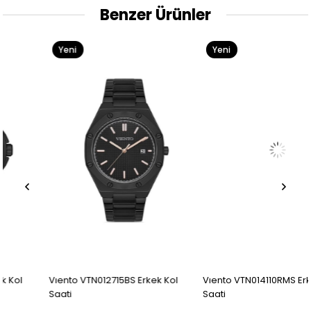
Benzer Ürünler
Yeni
Yeni
Ürün
Ürün
Vıento VTN012715BS Erkek Kol
Vıento VTN014110RMS Erkek Kol
Saati
Saati