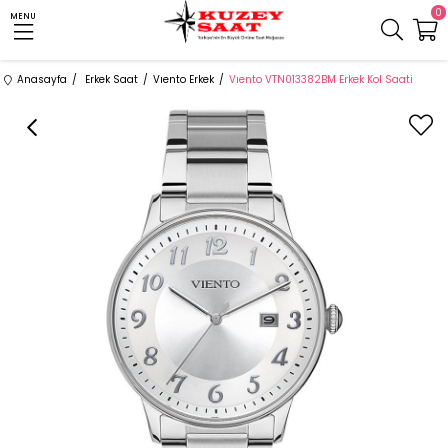
0
MENU
Anasayfa
Erkek Saat
Vıento Erkek
Vıento VTN013382BM Erkek Kol Saati