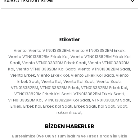
KARGO TESLIMAT BILGISI
Etiketler
Vıento
Vıento VTN013382BM
Vıento VTN013382BM Erkek
,
,
,
Vıento VTN013382BM Erkek Kol
Vıento VTN013382BM Erkek Kol
,
Saati
Vıento VTN013382BM Erkek Saati
Vıento VTN013382BM
,
,
Kol
Vıento VTN013382BM Kol Saati
Vıento VTN013382BM Saati
,
,
,
Vıento Erkek
Vıento Erkek Kol
Vıento Erkek Kol Saati
Vıento
,
,
,
Erkek Saati
Vıento Kol
Vıento Kol Saati
Vıento Saati
,
,
,
,
VTN013382BM
VTN013382BM Erkek
VTN013382BM Erkek Kol
,
,
,
VTN013382BM Erkek Kol Saati
VTN013382BM Erkek Saati
,
,
VTN013382BM Kol
VTN013382BM Kol Saati
VTN013382BM Saati
,
,
,
Erkek
Erkek Kol
Erkek Kol Saati
Erkek Saati
Kol Saati
Saati
,
,
,
,
,
,
rakamlı saat
,
BIZDEN HABERLER
Bültenimize Üye Olun ! Tüm İndirim ve Fırsatlardan İlk Sizin