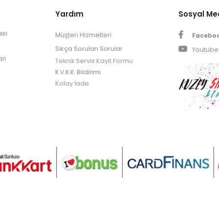
Yardım
Sosyal M
esi
Müşteri Hizmetleri
Facebo
Sıkça Sorulan Sorular
Youtube
rı
Teknik Servis Kayıt Formu
K.V.K.K. Bildirimi
Kolay İade