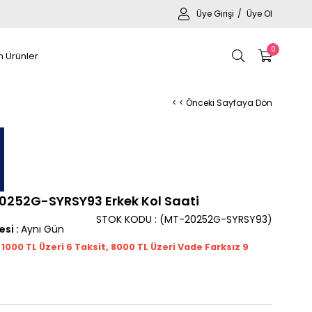
Üye Girişi
Üye Ol
0
 Ürünler
< < Önceki Sayfaya Dön
252G-SYRSY93 Erkek Kol Saati
STOK KODU
(MT-20252G-SYRSY93)
esi
:
Aynı Gün
t 1000
TL
Üzeri 6 Taksit, 8000 TL Üzeri Vade Farksız 9