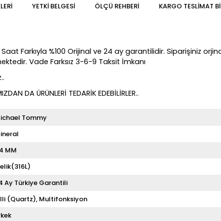
LERI
YETKİ BELGESİ
ÖLÇÜ REHBERI
KARGO TESLIMAT BI
rkıyla %100 Orijinal ve 24 ay garantilidir. Siparişiniz orjinal 
lmektedir. Vade Farksız 3-6-9 Taksit İmkanı
..
DAN DA ÜRÜNLERİ TEDARİK EDEBİLİRLER..
ichael Tommy
ineral
4 MM
elik(316L)
4 Ay Türkiye Garantili
illi (Quartz)
Multifonksiyon
rkek