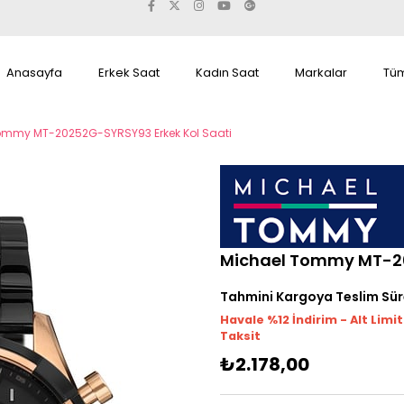
Anasayfa
Erkek Saat
Kadın Saat
Markalar
Tüm
ommy MT-20252G-SYRSY93 Erkek Kol Saati
Michael Tommy MT-20
Tahmini Kargoya Teslim Sür
Havale %12 İndirim - Alt Limi
Taksit
₺2.178,00