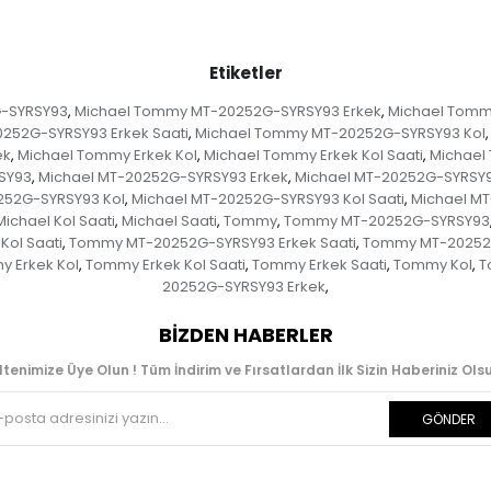
Etiketler
-SYRSY93
Michael Tommy MT-20252G-SYRSY93 Erkek
Michael Tomm
,
,
252G-SYRSY93 Erkek Saati
Michael Tommy MT-20252G-SYRSY93 Kol
,
,
ek
Michael Tommy Erkek Kol
Michael Tommy Erkek Kol Saati
Michael
,
,
,
SY93
Michael MT-20252G-SYRSY93 Erkek
Michael MT-20252G-SYRSY9
,
,
252G-SYRSY93 Kol
Michael MT-20252G-SYRSY93 Kol Saati
Michael MT
,
,
Michael Kol Saati
Michael Saati
Tommy
Tommy MT-20252G-SYRSY93
,
,
,
ol Saati
Tommy MT-20252G-SYRSY93 Erkek Saati
Tommy MT-20252G
,
,
 Erkek Kol
Tommy Erkek Kol Saati
Tommy Erkek Saati
Tommy Kol
T
,
,
,
,
20252G-SYRSY93 Erkek
,
BIZDEN HABERLER
ltenimize Üye Olun ! Tüm İndirim ve Fırsatlardan İlk Sizin Haberiniz Olsu
GÖNDER