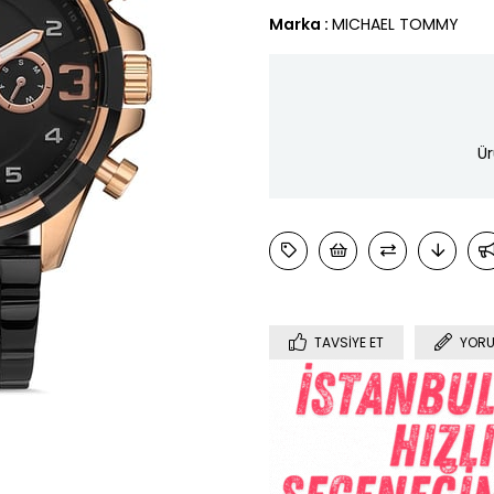
Marka
:
MICHAEL TOMMY
Ür
TAVSIYE ET
YORU