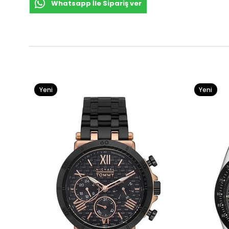
Whatsapp İle Sipariş ver
Yeni
Yeni
Ürün
Ürün