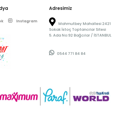
edya
Adresimiz
ok
Instagram
Mahmutbey Mahallesi 2421
Sokak İstoç Toptancılar Sitesi
5. Ada No:92 Bağcılar / İSTANBUL
0544 771 84 84