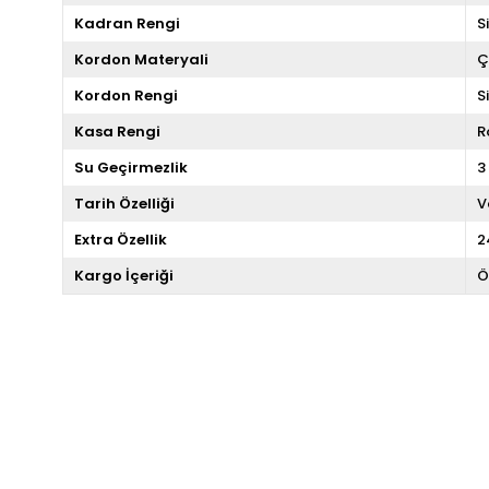
Kadran Rengi
S
Kordon Materyali
Ç
Kordon Rengi
S
Kasa Rengi
R
Su Geçirmezlik
3
Tarih Özelliği
V
Extra Özellik
2
Kargo İçeriği
Ö