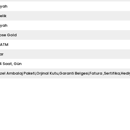
iyah
elik
iyah
ose Gold
 ATM
ar
4 Saat
Gün
zel Ambalaj Paketi,Orjinal Kutu,Garanti Belgesi,Fatura ,Sertifika,Hedi