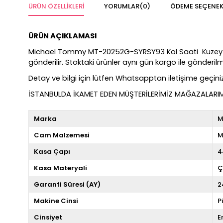
ÜRÜN ÖZELLIKLERI
YORUMLAR
(0)
ÖDEME SEÇENEK
ÜRÜN AÇIKLAMASI
Michael Tommy MT-20252G-SYRSY93 Kol Saati Kuzey Saat Fa
gönderilir. Stoktaki ürünler aynı gün kargo ile gönderi
Detay ve bilgi için lütfen Whatsapptan iletişime geçiniz
İSTANBULDA İKAMET EDEN MÜŞTERİLERİMİZ MAĞAZALARIMIZ
Marka
M
Cam Malzemesi
M
Kasa Çapı
4
Kasa Materyali
Ç
Garanti Süresi (AY)
2
Makine Cinsi
P
Cinsiyet
E