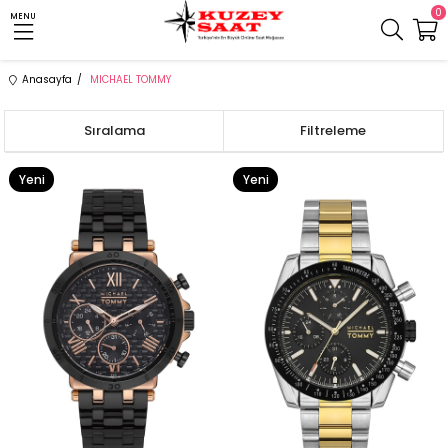
0
MENU
Anasayfa
MICHAEL TOMMY
Sıralama
Filtreleme
Yeni
Yeni
Ürün
Ürün