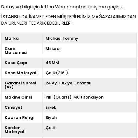
Detay ve bilgi için lütfen Whatsapptan iletişime geçiniz..
İSTANBULDA İKAMET EDEN MÜŞTERİLERİMİZ MAĞAZALARIMIZDAN
DA ÜRÜNLERİ TEDARİK EDEBİLİRLER..
Marka
Michael Tommy
Cam
Mineral
Malzemesi
Kasa Çapı
45 MM
Kasa Materyali
Çelik(316L)
Garanti Süresi
24 Ay Türkiye Garantili
(AY)
Makine Cinsi
Pilli (Quartz)
Multifonksiyon
Cinsiyet
Erkek
Kadran Rengi
Siyah
Kordon
Çelik
Materyali