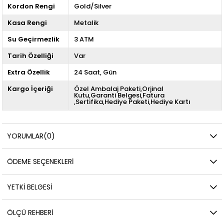
Kordon Rengi
Gold/Silver
Kasa Rengi
Metalik
Su Geçirmezlik
3 ATM
Tarih Özelliği
Var
Extra Özellik
24 Saat
Gün
Kargo İçeriği
Özel Ambalaj Paketi,Orjinal
Kutu,Garanti Belgesi,Fatura
,Sertifika,Hediye Paketi,Hediye Kartı
YORUMLAR
(0)
ÖDEME SEÇENEKLERI
YETKİ BELGESİ
ÖLÇÜ REHBERI