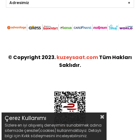
Adresimiz
© Copyright 2023.
kuzeysaat.com
Tüm Hakları
Saklıdır.
Çerez Kullanımı
Sizlere en iyi alışveriş deneyimini sunabilmek adına
sitemizde çerezler(cookies) kullanmaktayız. Detaylı
bilgi için Kvkk sözleşmesini inceleyebilirsiniz.