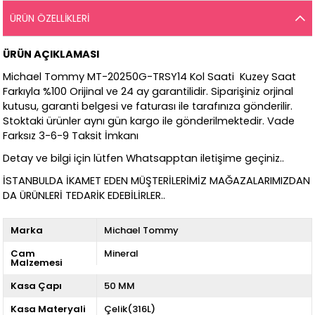
ÜRÜN ÖZELLIKLERI
ÜRÜN AÇIKLAMASI
Michael Tommy MT-20250G-TRSY14 Kol Saati Kuzey Saat
Farkıyla %100 Orijinal ve 24 ay garantilidir. Siparişiniz orjinal
kutusu, garanti belgesi ve faturası ile tarafınıza gönderilir.
Stoktaki ürünler aynı gün kargo ile gönderilmektedir. Vade
Farksız 3-6-9 Taksit İmkanı
Detay ve bilgi için lütfen Whatsapptan iletişime geçiniz..
İSTANBULDA İKAMET EDEN MÜŞTERİLERİMİZ MAĞAZALARIMIZDAN
DA ÜRÜNLERİ TEDARİK EDEBİLİRLER..
Marka
Michael Tommy
Cam
Mineral
Malzemesi
Kasa Çapı
50 MM
Kasa Materyali
Çelik(316L)