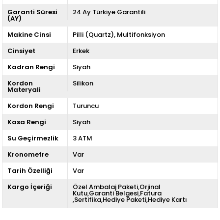
Garanti Süresi
24 Ay Türkiye Garantili
(AY)
Makine Cinsi
Pilli (Quartz)
Multifonksiyon
Cinsiyet
Erkek
Kadran Rengi
Siyah
Kordon
Silikon
Materyali
Kordon Rengi
Turuncu
Kasa Rengi
Siyah
Su Geçirmezlik
3 ATM
Kronometre
Var
Tarih Özelliği
Var
Kargo İçeriği
Özel Ambalaj Paketi,Orjinal
Kutu,Garanti Belgesi,Fatura
,Sertifika,Hediye Paketi,Hediye Kartı