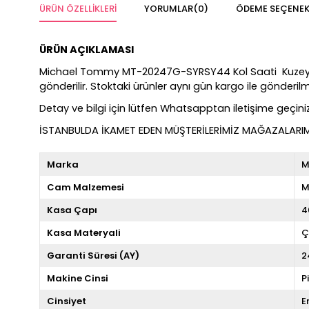
ÜRÜN ÖZELLIKLERI
YORUMLAR
(0)
ÖDEME SEÇENEK
ÜRÜN AÇIKLAMASI
Michael Tommy MT-20247G-SYRSY44 Kol Saati Kuzey Saat Fa
gönderilir. Stoktaki ürünler aynı gün kargo ile gönderi
Detay ve bilgi için lütfen Whatsapptan iletişime geçiniz
İSTANBULDA İKAMET EDEN MÜŞTERİLERİMİZ MAĞAZALARIMIZ
Marka
M
Cam Malzemesi
M
Kasa Çapı
4
Kasa Materyali
Ç
Garanti Süresi (AY)
2
Makine Cinsi
P
Cinsiyet
E