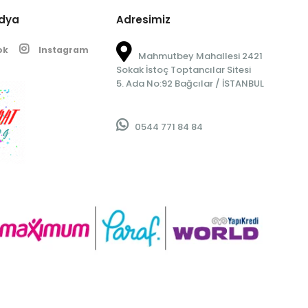
edya
Adresimiz
ok
Instagram
Mahmutbey Mahallesi 2421
Sokak İstoç Toptancılar Sitesi
5. Ada No:92 Bağcılar / İSTANBUL
0544 771 84 84