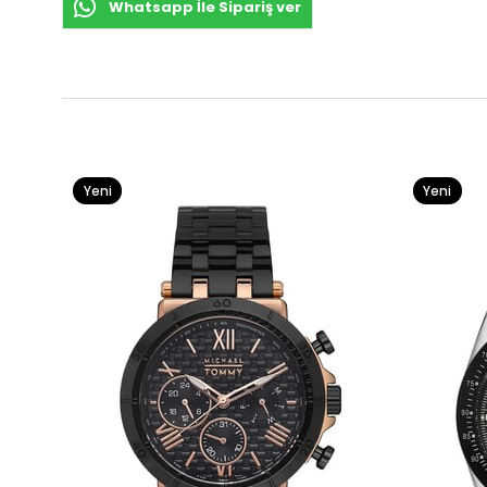
Whatsapp İle Sipariş ver
Yeni
Yeni
Ürün
Ürün