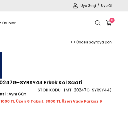
Üye Girişi
Üye Ol
0
 Ürünler
< < Önceki Sayfaya Dön
247G-SYRSY44 Erkek Kol Saati
STOK KODU
(MT-20247G-SYRSY44)
esi
:
Aynı Gün
t 1000
TL
Üzeri 6 Taksit, 8000 TL Üzeri Vade Farksız 9