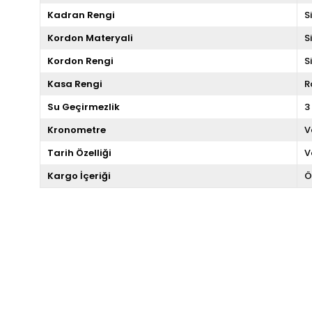
Kadran Rengi
S
Kordon Materyali
S
Kordon Rengi
S
Kasa Rengi
R
Su Geçirmezlik
3
Kronometre
V
Tarih Özelliği
V
Kargo İçeriği
Ö