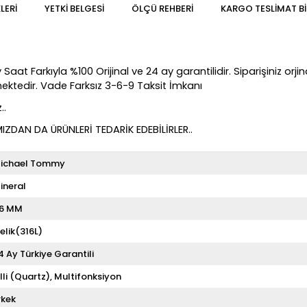
LERI
YETKİ BELGESİ
ÖLÇÜ REHBERI
KARGO TESLIMAT BI
rkıyla %100 Orijinal ve 24 ay garantilidir. Siparişiniz orjinal 
lmektedir. Vade Farksız 3-6-9 Taksit İmkanı
..
DAN DA ÜRÜNLERİ TEDARİK EDEBİLİRLER..
ichael Tommy
ineral
6 MM
elik(316L)
4 Ay Türkiye Garantili
illi (Quartz)
Multifonksiyon
rkek