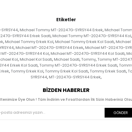
Etiketler
-SYRSY44
Michael Tommy MT-20247G-SYRSY44 Erkek
Michael Tomm
,
,
247G-SYRSY44 Erkek Saati
Michael Tommy MT-20247G-SYRSY44 Kol
,
,
ek
Michael Tommy Erkek Kol
Michael Tommy Erkek Kol Saati
Michael
,
,
,
SYRSY44
Michael MT-20247G-SYRSY44 Erkek
Michael MT-20247G-SYRS
,
,
l MT-20247G-SYRSY44 Kol
Michael MT-20247G-SYRSY44 Kol Saati
Mi
,
,
ichael Kol
Michael Kol Saati
Michael Saati
Tommy
Tommy MT-20247
,
,
,
,
44 Erkek Kol Saati
Tommy MT-20247G-SYRSY44 Erkek Saati
Tommy
,
,
rkek
Tommy Erkek Kol
Tommy Erkek Kol Saati
Tommy Erkek Saati
T
,
,
,
,
SYRSY44
MT-20247G-SYRSY44 Erkek
,
,
BIZDEN HABERLER
ltenimize Üye Olun ! Tüm İndirim ve Fırsatlardan İlk Sizin Haberiniz Olsu
GÖNDER