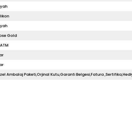
iyah
ilikon
iyah
ose Gold
 ATM
ar
ar
zel Ambalaj Paketi,Orjinal Kutu,Garanti Belgesi,Fatura ,Sertifika,Hedi