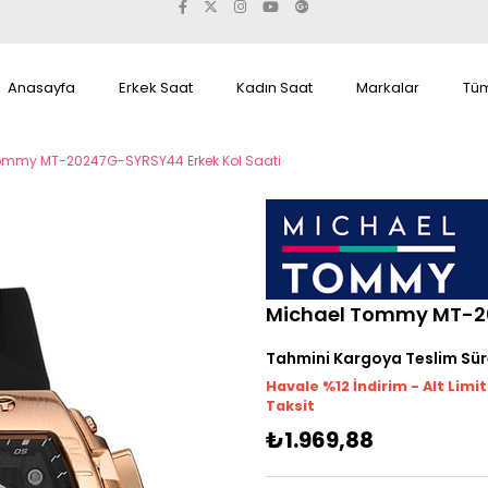
Anasayfa
Erkek Saat
Kadın Saat
Markalar
Tüm
ommy MT-20247G-SYRSY44 Erkek Kol Saati
Michael Tommy MT-20
Tahmini Kargoya Teslim Sür
Havale %12 İndirim - Alt Limi
Taksit
₺1.969,88