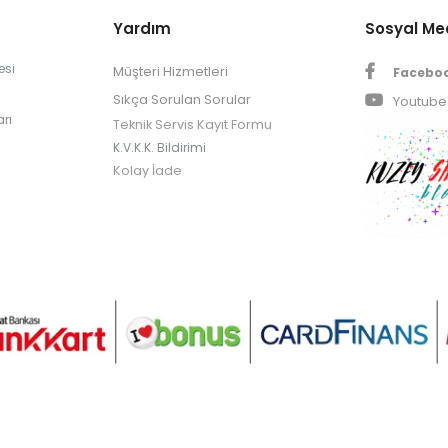
Yardım
Sosyal M
esi
Müşteri Hizmetleri
Facebo
Sıkça Sorulan Sorular
Youtube
rı
Teknik Servis Kayıt Formu
K.V.K.K. Bildirimi
Kolay İade