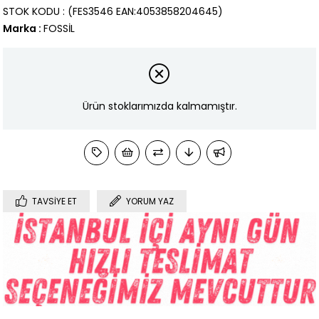
STOK KODU
(FES3546 EAN:4053858204645)
Marka
:
FOSSİL
Ürün stoklarımızda kalmamıştır.
TAVSIYE ET
YORUM YAZ