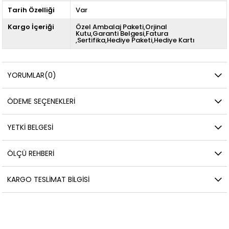
Tarih Özelliği
Var
Kargo İçeriği
Özel Ambalaj Paketi,Orjinal
Kutu,Garanti Belgesi,Fatura
,Sertifika,Hediye Paketi,Hediye Kartı
YORUMLAR
(0)
ÖDEME SEÇENEKLERI
YETKİ BELGESİ
ÖLÇÜ REHBERI
KARGO TESLIMAT BILGISI