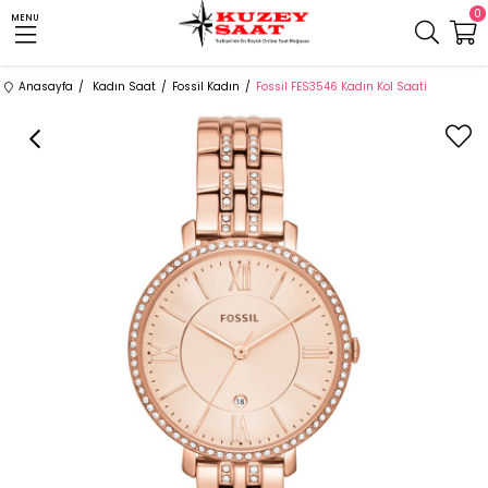
0
MENU
Anasayfa
Kadın Saat
Fossil Kadın
Fossil FES3546 Kadın Kol Saati