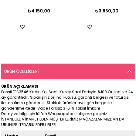
₺4.150,00
₺3.850,00
ÜRÜN ÖZELLIKLERI
ÜRÜN AÇIKLAMASI
Fossil FES3546 Kadın Kol Saati Kuzey Saat Farkıyla %100 Orijinal ve 24
ay garantilidir. Siparişiniz orjinal kutusu, garanti belgesi ve faturası
ile tarafınıza gönderilir. Stoktaki ürünler aynı gün kargo ile
gönderilmektedir. Vade Farksız 3-6-9 Taksit İmkanı
Detay ve bilgi için lütfen Whatsapptan iletişime geçiniz..
İSTANBULDA İKAMET EDEN MÜŞTERİLERİMİZ MAĞAZALARIMIZDAN DA
ÜRÜNLERİ TEDARİK EDEBİLİRLER..
Marka
Fossil