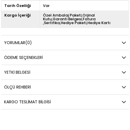
Tarih Özelliği
Var
Kargo İçeriği
Özel Ambalaj Paketi,Orjinal
Kutu,Garanti Belgesi,Fatura
,Sertifika,Hediye Paketi,Hediye Kartı
YORUMLAR
(0)
ÖDEME SEÇENEKLERI
YETKİ BELGESİ
ÖLÇÜ REHBERI
KARGO TESLIMAT BILGISI