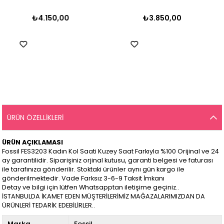
₺4.150,00
₺3.850,00
ÜRÜN ÖZELLIKLERI
ÜRÜN AÇIKLAMASI
Fossil FES3203 Kadın Kol Saati Kuzey Saat Farkıyla %100 Orijinal ve 24
ay garantilidir. Siparişiniz orjinal kutusu, garanti belgesi ve faturası
ile tarafınıza gönderilir. Stoktaki ürünler aynı gün kargo ile
gönderilmektedir. Vade Farksız 3-6-9 Taksit İmkanı
Detay ve bilgi için lütfen Whatsapptan iletişime geçiniz..
İSTANBULDA İKAMET EDEN MÜŞTERİLERİMİZ MAĞAZALARIMIZDAN DA
ÜRÜNLERİ TEDARİK EDEBİLİRLER..
Marka
Fossil