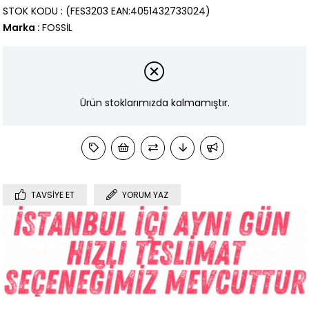
STOK KODU
(FES3203 EAN:4051432733024)
Marka
:
FOSSİL
Ürün stoklarımızda kalmamıştır.
TAVSIYE ET
YORUM YAZ