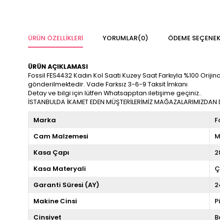
ÜRÜN ÖZELLIKLERI
YORUMLAR
(0)
ÖDEME SEÇENEK
ÜRÜN AÇIKLAMASI
Fossil FES4432 Kadın Kol Saati Kuzey Saat Farkıyla %100 Orijinal 
gönderilmektedir. Vade Farksız 3-6-9 Taksit İmkanı
Detay ve bilgi için lütfen Whatsapptan iletişime geçiniz..
İSTANBULDA İKAMET EDEN MÜŞTERİLERİMİZ MAĞAZALARIMIZDAN DA
Marka
F
Cam Malzemesi
M
Kasa Çapı
2
Kasa Materyali
Ç
Garanti Süresi (AY)
2
Makine Cinsi
P
Cinsiyet
B