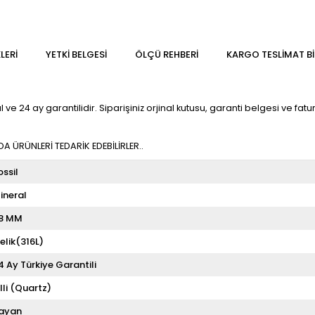
LERI
YETKİ BELGESİ
ÖLÇÜ REHBERI
KARGO TESLIMAT BI
ve 24 ay garantilidir. Siparişiniz orjinal kutusu, garanti belgesi ve fatur
 ÜRÜNLERİ TEDARİK EDEBİLİRLER..
ossil
ineral
8 MM
elik(316L)
4 Ay Türkiye Garantili
illi (Quartz)
ayan