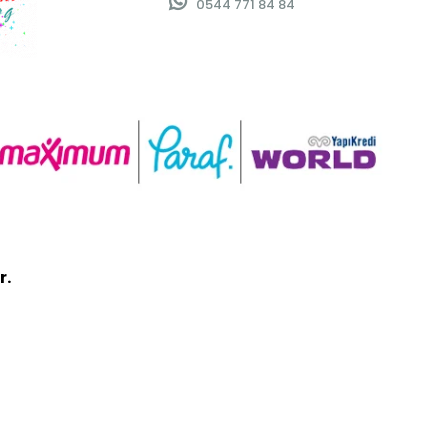
0544 771 84 84
r.