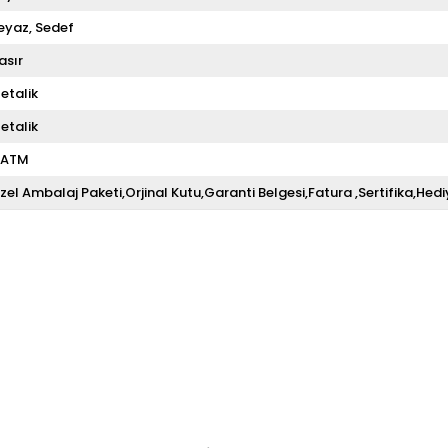
eyaz
Sedef
asır
etalik
etalik
 ATM
zel Ambalaj Paketi,Orjinal Kutu,Garanti Belgesi,Fatura ,Sertifika,Hedi