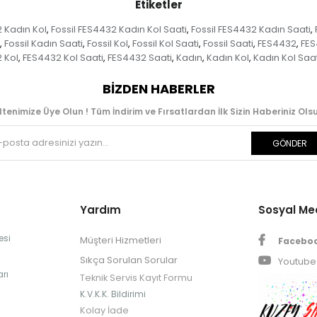
Etiketler
2 Kadın Kol
Fossil FES4432 Kadın Kol Saati
Fossil FES4432 Kadın Saati
,
,
,
Fossil Kadın Saati
Fossil Kol
Fossil Kol Saati
Fossil Saati
FES4432
FES
,
,
,
,
,
,
 Kol
FES4432 Kol Saati
FES4432 Saati
Kadın
Kadın Kol
Kadın Kol Saat
,
,
,
,
,
BIZDEN HABERLER
ltenimize Üye Olun ! Tüm İndirim ve Fırsatlardan İlk Sizin Haberiniz Olsu
GÖNDER
Yardım
Sosyal M
esi
Müşteri Hizmetleri
Facebo
Sıkça Sorulan Sorular
Youtube
rı
Teknik Servis Kayıt Formu
K.V.K.K. Bildirimi
Kolay İade