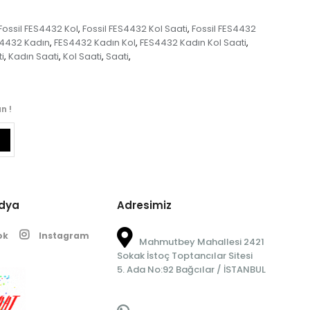
Fossil FES4432 Kol
Fossil FES4432 Kol Saati
Fossil FES4432
,
,
4432 Kadın
FES4432 Kadın Kol
FES4432 Kadın Kol Saati
,
,
,
i
Kadın Saati
Kol Saati
Saati
,
,
,
,
n !
edya
Adresimiz
ok
Instagram
Mahmutbey Mahallesi 2421
Sokak İstoç Toptancılar Sitesi
5. Ada No:92 Bağcılar / İSTANBUL