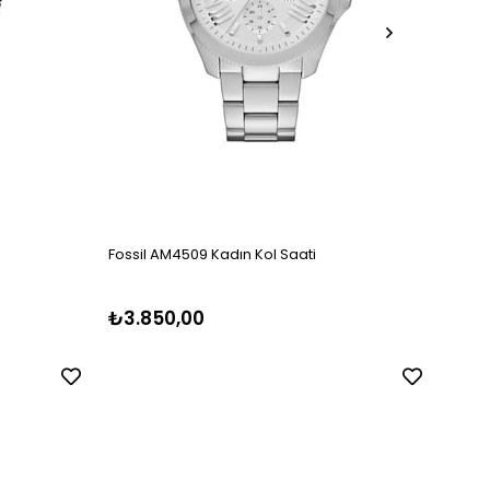
Fossil AM4509 Kadın Kol Saati
Fossi
₺3.850,00
₺5.