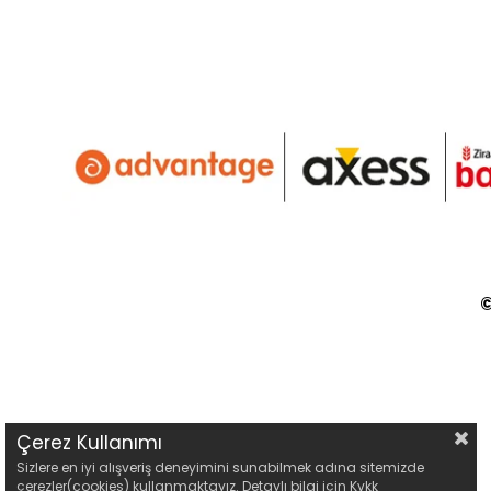
©
Çerez Kullanımı
Sizlere en iyi alışveriş deneyimini sunabilmek adına sitemizde
çerezler(cookies) kullanmaktayız. Detaylı bilgi için Kvkk