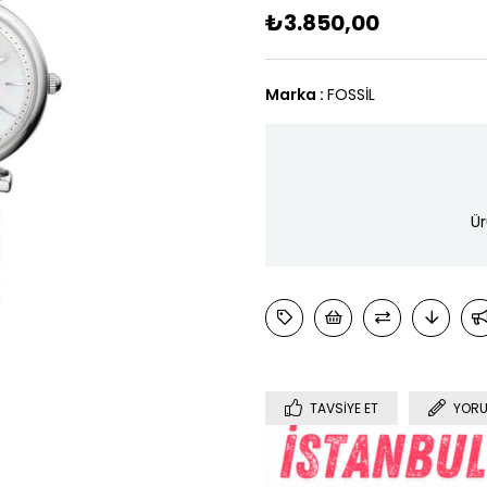
₺3.850,00
Marka
:
FOSSİL
Ür
TAVSIYE ET
YORU