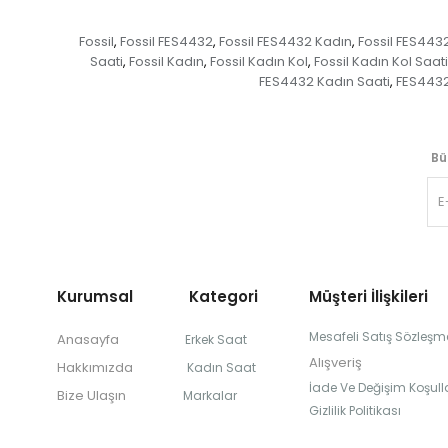
Fossil
Fossil FES4432
Fossil FES4432 Kadın
Fossil FES443
,
,
,
Saati
Fossil Kadın
Fossil Kadın Kol
Fossil Kadın Kol Saati
,
,
,
FES4432 Kadın Saati
FES4432
,
Bü
Kurumsal Kategori
Müşteri İlişkileri
Mesafeli Satış Sözleşm
Anasayfa
Erkek Saat
Alışveriş
Hakkımızda
Kadın Saat
İade Ve Değişim Koşulla
Bize Ulaşın
Markalar
Gizlilik Politikası