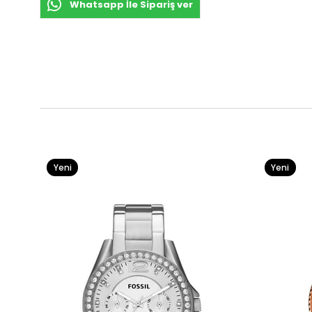
Whatsapp İle Sipariş ver
Yeni
Yeni
Ürün
Ürün