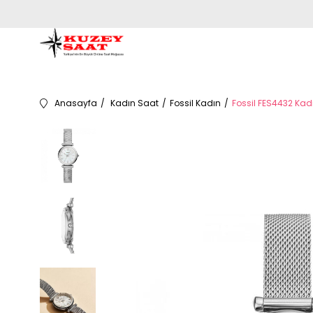
Anasayfa
Kadın Saat
Fossil Kadın
Fossil FES4432 Kadı