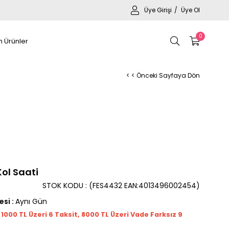
Üye Girişi
Üye Ol
0
 Ürünler
< < Önceki Sayfaya Dön
Kol Saati
STOK KODU
(FES4432 EAN:4013496002454)
esi
:
Aynı Gün
t 1000
TL
Üzeri 6 Taksit, 8000 TL Üzeri Vade Farksız 9