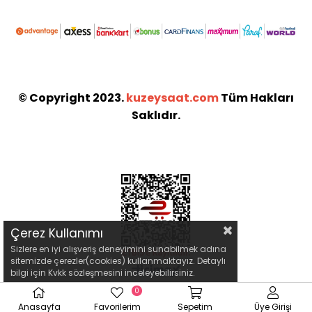
© Copyright 2023.
kuzeysaat.com
Tüm Hakları
Saklıdır.
Çerez Kullanımı
Sizlere en iyi alışveriş deneyimini sunabilmek adına
sitemizde çerezler(cookies) kullanmaktayız. Detaylı
bilgi için Kvkk sözleşmesini inceleyebilirsiniz.
0
Anasayfa
Favorilerim
Sepetim
Üye Girişi