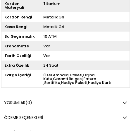
Kordon
Titanium
Materyali
Kordon Rengi
Metalik Gri
Kasa Rengi
Metalik Gri
Su Geçirmezlik
10 ATM
Kronometre
Var
Tarih Özelliği
Var
Extra Özellik
24 Saat
Kargo İçeriği
Özel Ambalaj Paketi,Orjinal
Kutu,Garanti Belgesi,Fatura
,Sertifika,Hediye Paketi,Hediye Kartı
YORUMLAR
(0)
ÖDEME SEÇENEKLERI