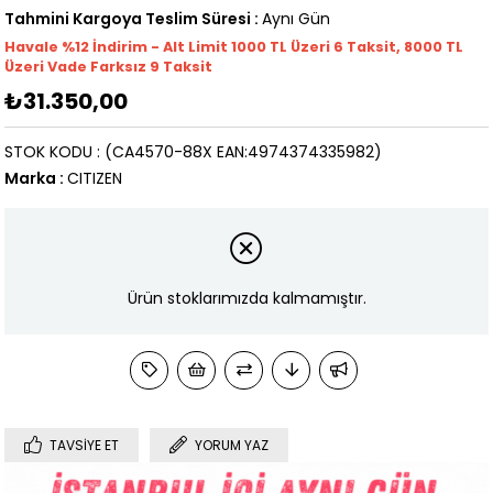
Tahmini Kargoya Teslim Süresi
:
Aynı Gün
Havale %12 İndirim - Alt Limit 1000
TL
Üzeri 6 Taksit, 8000 TL
Üzeri Vade Farksız 9 Taksit
₺31.350,00
STOK KODU
(CA4570-88X EAN:4974374335982)
Marka
:
CITIZEN
Ürün stoklarımızda kalmamıştır.
TAVSIYE ET
YORUM YAZ