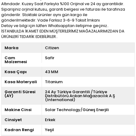
Altındadır. Kuzey Saat Farkıyla %100 Orijinal ve 24 ay garantilidir.
Siparişiniz orjinal kutusu, garanti belgesi ve faturası ile tarafınıza
gönderilir. Stoktaki ürünler aynı gün kargo ile
gönderilmektedir. Vade Farksız 3-6-9 Taksit İmkanı
Detay ve bilgi için lütfen Whatsapptan iletişime geçiniz..
İSTANBULDA İKAMET EDEN MÜŞTERİLERİMİZ MAĞAZALARIMIZDAN DA
ÜRÜNLERİ TEDARİK EDEBİLİRLER..
Marka
Citizen
Cam
Safir
Malzemesi
Kasa Çapı
43 MM
Kasa Materyali
Titanium
Garanti Süresi
24 Ay Türkiye Garantili /Türkiye
(AY)
Distribütörü Arıkan Mağazacılık A.Ş
(International)
Makine Cinsi
Solar Technology/Güneş Enerjili
Cinsiyet
Erkek
Kadran Rengi
Yeşil