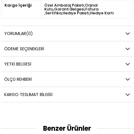
Kargo İçeriği
Özel Ambalaj Paketi,Orjinal
Kutu,Garanti Belgesi,Fatura
,Sertifika,Hediye Paketi,Hediye Kartı
YORUMLAR
(0)
ÖDEME SEÇENEKLERI
YETKİ BELGESİ
ÖLÇÜ REHBERI
KARGO TESLIMAT BILGISI
Benzer Ürünler