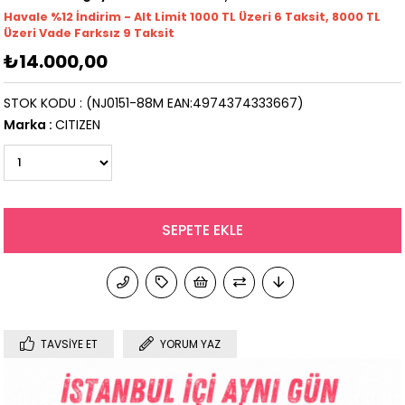
Havale %12 İndirim - Alt Limit 1000
TL
Üzeri 6 Taksit, 8000 TL
Üzeri Vade Farksız 9 Taksit
₺14.000,00
STOK KODU
(NJ0151-88M EAN:4974374333667)
Marka
:
CITIZEN
TAVSIYE ET
YORUM YAZ