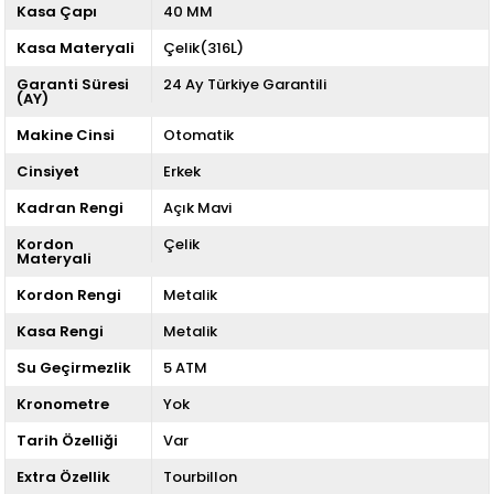
Kasa Çapı
40 MM
Kasa Materyali
Çelik(316L)
Garanti Süresi
24 Ay Türkiye Garantili
(AY)
Makine Cinsi
Otomatik
Cinsiyet
Erkek
Kadran Rengi
Açık Mavi
Kordon
Çelik
Materyali
Kordon Rengi
Metalik
Kasa Rengi
Metalik
Su Geçirmezlik
5 ATM
Kronometre
Yok
Tarih Özelliği
Var
Extra Özellik
Tourbillon