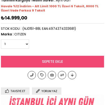
Tahmini Kargoya Teslim Süresi
:
Aynı Gün
Havale %12 İndirim - Alt Limit 1000
TL
Üzeri 6 Taksit, 8000 TL
Üzeri Vade Farksız 9 Taksit
₺14.999,00
STOK KODU
(NJ0151-88L EAN:4974374333681)
Marka
:
CITIZEN
TAVSIYE ET
YORUM YAZ