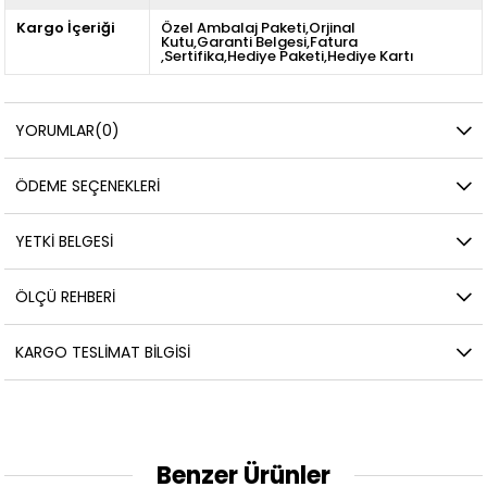
Kargo İçeriği
Özel Ambalaj Paketi,Orjinal
Kutu,Garanti Belgesi,Fatura
,Sertifika,Hediye Paketi,Hediye Kartı
YORUMLAR
(0)
ÖDEME SEÇENEKLERI
YETKİ BELGESİ
ÖLÇÜ REHBERI
KARGO TESLIMAT BILGISI
Benzer Ürünler