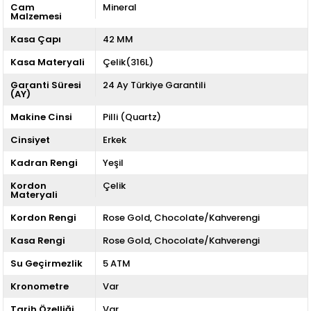
Cam
Mineral
Malzemesi
Kasa Çapı
42 MM
Kasa Materyali
Çelik(316L)
Garanti Süresi
24 Ay Türkiye Garantili
(AY)
Makine Cinsi
Pilli (Quartz)
Cinsiyet
Erkek
Kadran Rengi
Yeşil
Kordon
Çelik
Materyali
Kordon Rengi
Rose Gold
Chocolate/Kahverengi
Kasa Rengi
Rose Gold
Chocolate/Kahverengi
Su Geçirmezlik
5 ATM
Kronometre
Var
Tarih Özelliği
Var