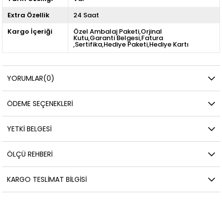
Extra Özellik
24 Saat
Kargo İçeriği
Özel Ambalaj Paketi,Orjinal
Kutu,Garanti Belgesi,Fatura
,Sertifika,Hediye Paketi,Hediye Kartı
YORUMLAR
(0)
ÖDEME SEÇENEKLERI
YETKİ BELGESİ
ÖLÇÜ REHBERI
KARGO TESLIMAT BILGISI