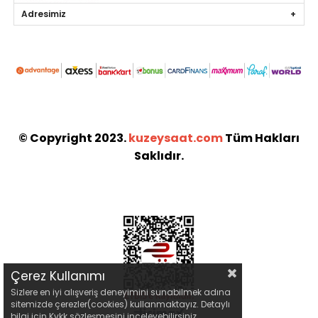
Adresimiz
© Copyright 2023.
kuzeysaat.com
Tüm Hakları
Saklıdır.
Çerez Kullanımı
Sizlere en iyi alışveriş deneyimini sunabilmek adına
sitemizde çerezler(cookies) kullanmaktayız. Detaylı
bilgi için Kvkk sözleşmesini inceleyebilirsiniz.