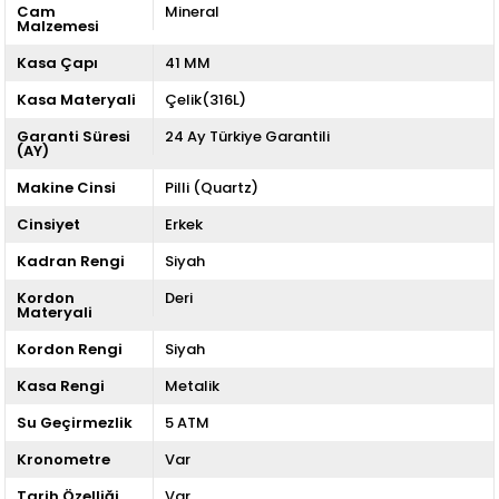
Cam
Mineral
Malzemesi
Kasa Çapı
41 MM
Kasa Materyali
Çelik(316L)
Garanti Süresi
24 Ay Türkiye Garantili
(AY)
Makine Cinsi
Pilli (Quartz)
Cinsiyet
Erkek
Kadran Rengi
Siyah
Kordon
Deri
Materyali
Kordon Rengi
Siyah
Kasa Rengi
Metalik
Su Geçirmezlik
5 ATM
Kronometre
Var
Tarih Özelliği
Var