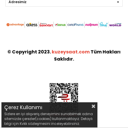
Adresimiz
© Copyright 2023.
kuzeysaat.com
Tüm Hakları
Saklıdır.
Çerez Kullanımı
Sizlere en iyi alışveriş deneyimini sunabilmek adına
sitemizde çerezler(cookies) kullanmaktayız. Detaylı
bilgi için Kvkk sözleşmesini inceleyebilirsiniz.