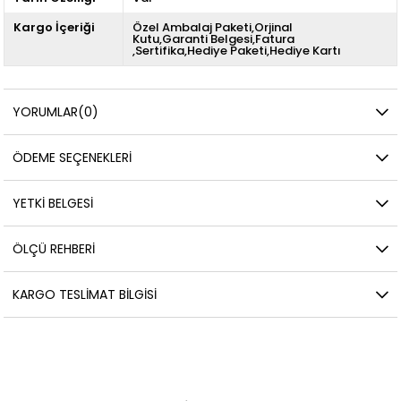
Kargo İçeriği
Özel Ambalaj Paketi,Orjinal
Kutu,Garanti Belgesi,Fatura
,Sertifika,Hediye Paketi,Hediye Kartı
YORUMLAR
(0)
ÖDEME SEÇENEKLERI
YETKİ BELGESİ
ÖLÇÜ REHBERI
KARGO TESLIMAT BILGISI