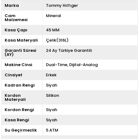
Marka
Tommy Hılfıger
Cam
Mineral
Malzemesi
Kasa Çapı
45 MM
Kasa Materyali
Çelik(316L)
Garanti Süresi
24 Ay Türkiye Garantili
(AY)
Makine Cinsi
Dual-Time
Dijital-Analog
Cinsiyet
Erkek
Kadran Rengi
Siyah
Kordon
Silikon
Materyali
Kordon Rengi
Siyah
Kasa Rengi
Siyah
Su Geçirmezlik
5 ATM