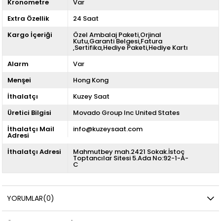
Kronometre
Var
Extra Özellik
24 Saat
Kargo İçeriği
Özel Ambalaj Paketi,Orjinal
Kutu,Garanti Belgesi,Fatura
,Sertifika,Hediye Paketi,Hediye Kartı
Alarm
Var
Menşei
Hong Kong
İthalatçı
Kuzey Saat
Üretici Bilgisi
Movado Group Inc United States
İthalatçı Mail
info@kuzeysaat.com
Adresi
İthalatçı Adresi
Mahmutbey mah.2421 Sokak.İstoç
Toptancılar Sitesi 5.Ada No:92-1-A-
C
YORUMLAR
(0)