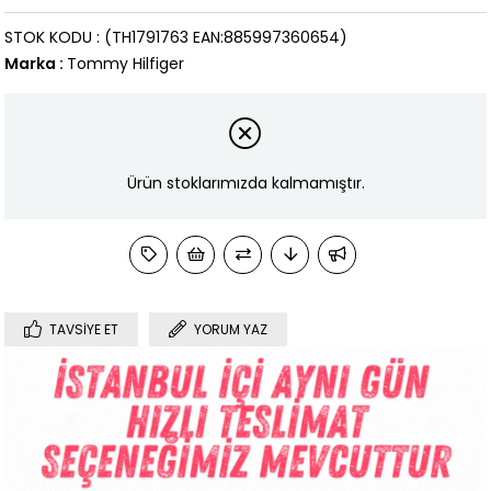
STOK KODU
(TH1791763 EAN:885997360654)
Marka
:
Tommy Hilfiger
Ürün stoklarımızda kalmamıştır.
TAVSIYE ET
YORUM YAZ